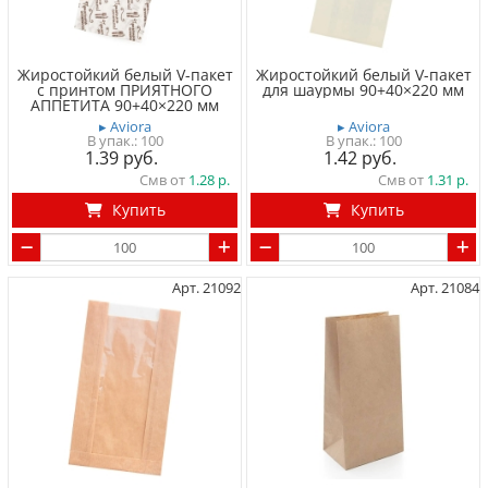
Жиростойкий белый V-пакет
Жиростойкий белый V-пакет
с принтом ПРИЯТНОГО
для шаурмы 90+40×220 мм
АППЕТИТА 90+40×220 мм
▸ Aviora
▸ Aviora
100
100
1.39
1.42
Смв от
1.28
Смв от
1.31
Купить
Купить
Арт. 21092
Арт. 21084