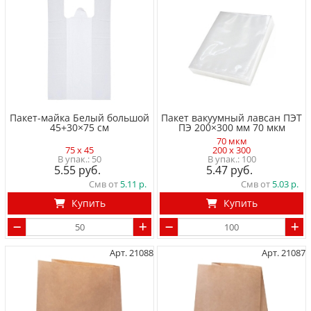
Пакет-майка Белый большой
Пакет вакуумный лавсан ПЭТ
45+30×75 cм
ПЭ 200×300 мм 70 мкм
70 мкм
75 x 45
200 x 300
50
100
5.55
5.47
Смв от
5.11
Смв от
5.03
Купить
Купить
Арт. 21088
Арт. 21087