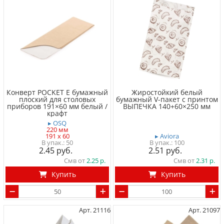
Конверт POCKET E бумажный
Жиростойкий белый
плоский для столовых
бумажный V-пакет с принтом
приборов 191×60 мм белый /
ВЫПЕЧКА 140+60×250 мм
крафт
▸ OSQ
220 мм
191 x 60
▸ Aviora
50
100
2.45
2.51
Смв от
2.25
Смв от
2.31
Купить
Купить
Арт. 21116
Арт. 21097