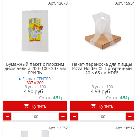
Арт. 13673
Арт. 15954
Бумажный пакет с плоским
Пакет-переноска для пиццы
дном Белый 200×100×307 мм
Pizza Holder XL Прозрачный
ГРИЛЬ
20 × 65 см HDPE
▸ Ecopak CENTER
307 x 200
100
100
4.90
4.93
Смв от
4.51
Смв от
4.54
Купить
Купить
Арт. 12352
Арт. 18517