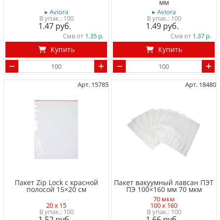
мм
▸ Aviora
▸ Aviora
100
100
1.47
1.49
Смв от
1.35
Смв от
1.37
Купить
Купить
Арт. 15785
Арт. 18480
Пакет Zip Lock с красной
Пакет вакуумный лавсан ПЭТ
полосой 15×20 см
ПЭ 100×160 мм 70 мкм
70 мкм
20 x 15
100 x 160
100
100
1.52
1.66