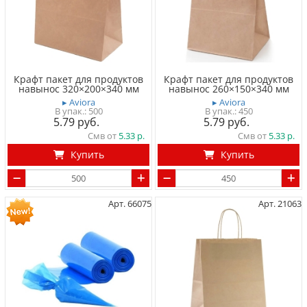
Крафт пакет для продуктов
Крафт пакет для продуктов
навынос 320×200×340 мм
навынос 260×150×340 мм
▸ Aviora
▸ Aviora
500
450
5.79
5.79
Смв от
5.33
Смв от
5.33
Купить
Купить
Арт. 66075
Арт. 21063