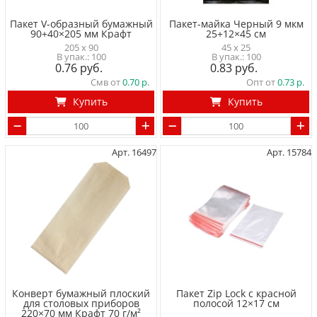
Пакет V-образный бумажный
Пакет-майка Черный 9 мкм
90+40×205 мм Крафт
25+12×45 cм
205 x 90
45 x 25
100
100
0.76
0.83
Смв от
0.70
Опт от
0.73
Купить
Купить
Арт. 16497
Арт. 15784
Конверт бумажный плоский
Пакет Zip Lock с красной
для столовых приборов
полосой 12×17 см
220×70 мм Крафт 70 г/м²