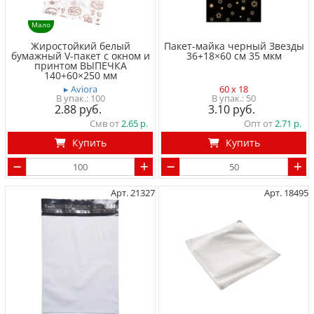
Мало
Жиростойкий белый
Пакет-майка черный Звезды
бумажный V-пакет с окном и
36+18×60 см 35 мкм
принтом ВЫПЕЧКА
140+60×250 мм
▸ Aviora
60 x 18
100
50
2.88
3.10
Смв от
2.65
Опт от
2.71
Купить
Купить
Арт. 21327
Арт. 18495