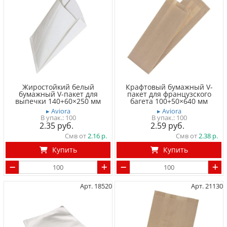
Жиростойкий белый
Крафтовый бумажный V-
бумажный V-пакет для
пакет для французского
выпечки 140+60×250 мм
багета 100+50×640 мм
▸ Aviora
▸ Aviora
100
100
2.35
2.59
Смв от
2.16
Смв от
2.38
Купить
Купить
Арт. 18520
Арт. 21130