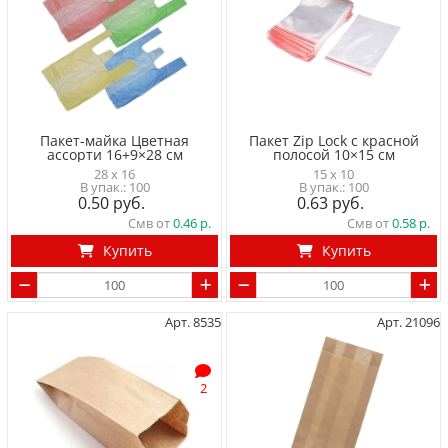
Пакет-майка Цветная
Пакет Zip Lock с красной
ассорти 16+9×28 см
полосой 10×15 см
28 x 16
15 x 10
100
100
0.50
0.63
Смв от
0.46
Смв от
0.58
Купить
Купить
Арт. 8535
Арт. 21096
2