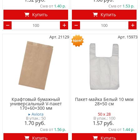
Смв от
1.40
Смв от
1.53
Купить
Купить
Арт. 21129
Арт. 15973
Крафтовый бумажный
Пакет-майка Белый 10 мкм
универсальный V-пакет
28×50 cм
170+60×300 мм
▸ Aviora
50 x 28
50
100
1.70
1.57
Смв от
1.56
Смв от
1.44
Купить
Купить