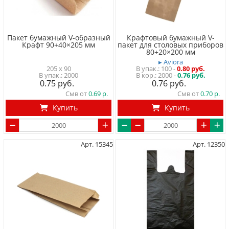
Пакет бумажный V-образный
Крафтовый бумажный V-
Крафт 90+40×205 мм
пакет для столовых приборов
80+20×200 мм
▸ Aviora
205 x 90
100
-
0.80 руб.
2000
2000 -
0.76 руб.
0.75
0.76
Смв от
0.69
Смв от
0.70
Купить
Купить
Арт. 15345
Арт. 12350