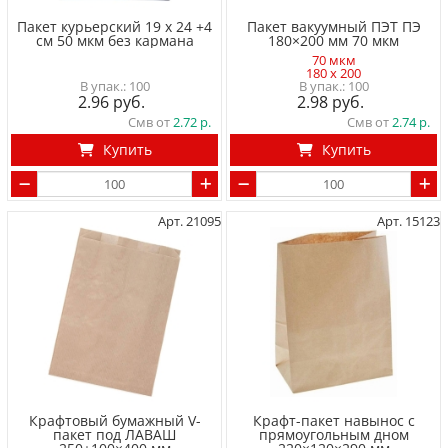
Пакет курьерский 19 х 24 +4
Пакет вакуумный ПЭТ ПЭ
см 50 мкм без кармана
180×200 мм 70 мкм
70 мкм
180 x 200
100
100
2.96
2.98
Смв от
2.72
Смв от
2.74
Купить
Купить
Арт. 21095
Арт. 15123
Крафтовый бумажный V-
Крафт-пакет навынос с
пакет под ЛАВАШ
прямоугольным дном