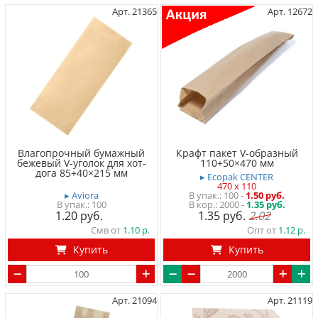
Арт. 21365
Арт. 12672
Влагопрочный бумажный
Крафт пакет V-образный
бежевый V-уголок для хот-
110+50×470 мм
дога 85+40×215 мм
▸ Ecopak CENTER
470 x 110
▸ Aviora
100
-
1.50 руб.
100
2000 -
1.35 руб.
1.20
1.35
2.02
Смв от
1.10
Опт от
1.12
Купить
Купить
Арт. 21094
Арт. 21119