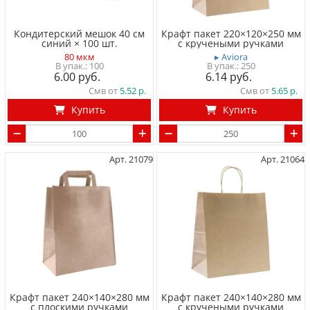
Кондитерский мешок 40 см
Крафт пакет 220×120×250 мм
синий × 100 шт.
с кручеными ручками
80 мкм
▸ Aviora
100
250
6.00
6.14
Смв от
5.52
Смв от
5.65
Купить
Купить
Арт. 21079
Арт. 21064
Крафт пакет 240×140×280 мм
Крафт пакет 240×140×280 мм
с плоскими ручками
с кручеными ручками