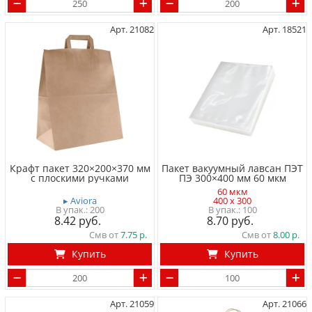
Арт. 21082
Арт. 18521
Крафт пакет 320×200×370 мм
Пакет вакуумный лавсан ПЭТ
с плоскими ручками
ПЭ 300×400 мм 60 мкм
60 мкм
▸ Aviora
400 x 300
200
100
8.42
8.70
Смв от
7.75
Смв от
8.00
Купить
Купить
Арт. 21059
Арт. 21066