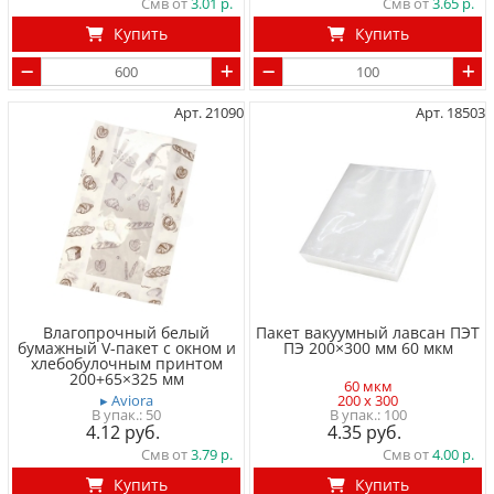
Смв от
3.01
Смв от
3.65
Купить
Купить
Арт. 21090
Арт. 18503
Влагопрочный белый
Пакет вакуумный лавсан ПЭТ
бумажный V-пакет с окном и
ПЭ 200×300 мм 60 мкм
хлебобулочным принтом
200+65×325 мм
60 мкм
▸ Aviora
200 x 300
50
100
4.12
4.35
Смв от
3.79
Смв от
4.00
Купить
Купить