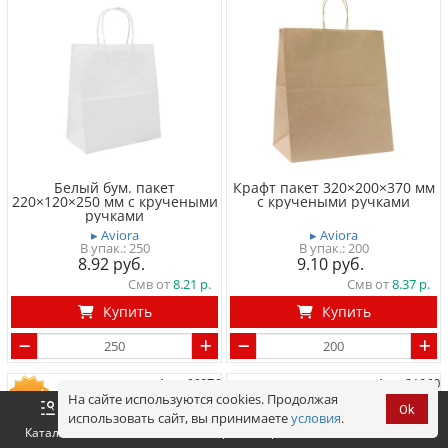
Белый бум. пакет
Крафт пакет 320×200×370 мм
220×120×250 мм с кручеными
с кручеными ручками
ручками
▸ Aviora
▸ Aviora
250
200
8.92
9.10
Смв от
8.21
Смв от
8.37
Купить
Купить
Арт. 66076
Арт. 21060
На сайте используются cookies. Продолжая
Ok
использовать сайт, вы принимаете
условия
.
Оформить
Корзина
0 р.
Каталог
Войти