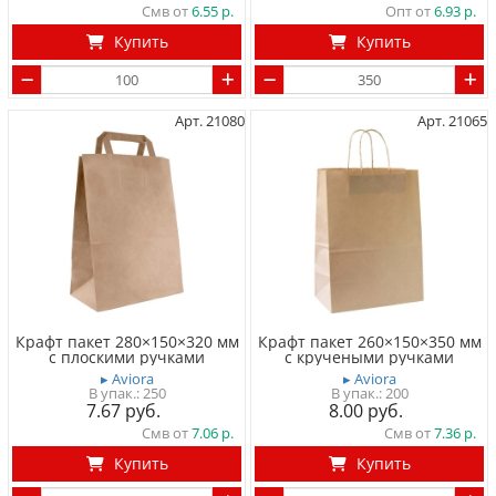
Смв от
6.55
Опт от
6.93
Купить
Купить
Арт. 21080
Арт. 21065
Крафт пакет 280×150×320 мм
Крафт пакет 260×150×350 мм
с плоскими ручками
с кручеными ручками
▸ Aviora
▸ Aviora
250
200
7.67
8.00
Смв от
7.06
Смв от
7.36
Купить
Купить