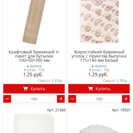
Крафтовый бумажный V-
Жиростойкий бумажный
пакет для бутылки
уголок с принтом Выпечка
100+50×300 мм
175×140 мм Белый
▸ Aviora
▸ Aviora
100
100
1.25
1.29
Смв от
1.15
Смв от
1.19
Купить
Купить
Арт. 21366
Арт. 18501