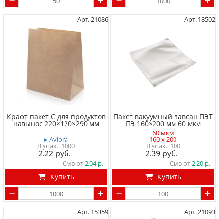
Арт. 21086
Арт. 18502
Крафт пакет C для продуктов
Пакет вакуумный лавсан ПЭТ
навынос 220×120×290 мм
ПЭ 160×200 мм 60 мкм
60 мкм
▸ Aviora
160 x 200
1000
100
2.22
2.39
Смв от
2.04
Смв от
2.20
Купить
Купить
Арт. 15359
Арт. 21093