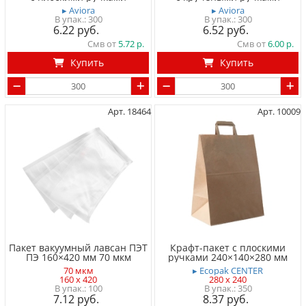
▸ Aviora
▸ Aviora
300
300
6.22
6.52
Смв от
5.72
Смв от
6.00
Купить
Купить
Арт. 18464
Арт. 10009
Пакет вакуумный лавсан ПЭТ
Крафт-пакет с плоскими
ПЭ 160×420 мм 70 мкм
ручками 240×140×280 мм
70 мкм
▸ Ecopak CENTER
160 x 420
280 x 240
100
350
7.12
8.37