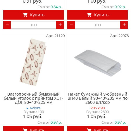
0.91
1.00
Смв от
0.84
Смв от
0.92
Купить
Купить
Арт. 21120
Арт. 22078
Влагопрочный бумажный
Пакет бумажный V-образный
белый уголок с принтом ХОТ-
ВП40 Белый 90+40×205 мм по
ДОГ 80+40×225 мм
2600 шт/кор
▸ Aviora
205 x 90
100
2600
1.05
1.05
Смв от
0.97
Смв от
0.97
Купить
Купить