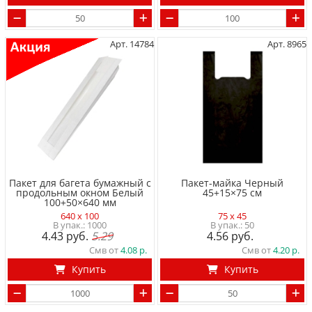
Арт. 14784
Арт. 8965
Пакет для багета бумажный с
Пакет-майка Черный
продольным окном Белый
45+15×75 см
100+50×640 мм
640 x 100
75 x 45
1000
50
4.43
5.29
4.56
Смв от
4.08
Смв от
4.20
Купить
Купить