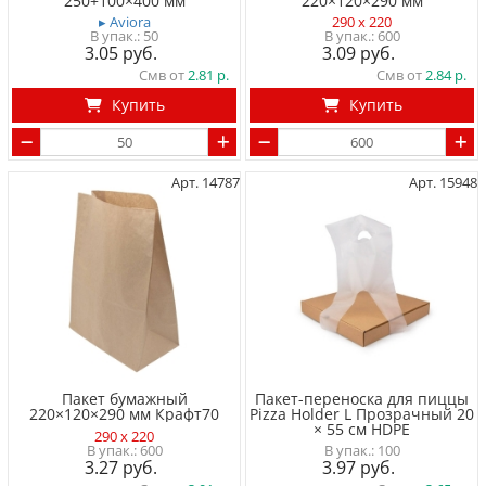
250+100×400 мм
220×120×290 мм
▸ Aviora
290 x 220
50
600
3.05
3.09
Смв от
2.81
Смв от
2.84
Купить
Купить
Арт. 14787
Арт. 15948
Пакет бумажный
Пакет-переноска для пиццы
220×120×290 мм Крафт70
Pizza Holder L Прозрачный 20
× 55 см HDPE
290 x 220
600
100
3.27
3.97