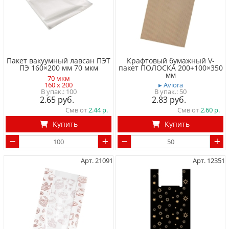
Пакет вакуумный лавсан ПЭТ
Крафтовый бумажный V-
ПЭ 160×200 мм 70 мкм
пакет ПОЛОСКА 200+100×350
мм
70 мкм
160 x 200
▸ Aviora
100
50
2.65
2.83
Смв от
2.44
Смв от
2.60
Купить
Купить
Арт. 21091
Арт. 12351