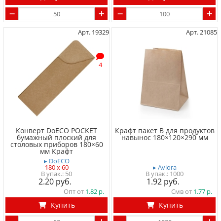
Арт. 19329
Арт. 21085
4
Конверт DoECO POCKET
Крафт пакет B для продуктов
бумажный плоский для
навынос 180×120×290 мм
столовых приборов 180×60
мм Крафт
▸ DoECO
180 x 60
▸ Aviora
50
1000
2.20
1.92
Опт от
1.82
Смв от
1.77
Купить
Купить