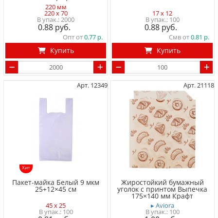
220 мм
220 x 70
17 x 12
2000
100
0.88
0.88
Опт от
0.77
Смв от
0.81
Купить
Купить
Арт. 12349
Арт. 21118
Хит
Пакет-майка Белый 9 мкм
Жиростойкий бумажный
25+12×45 cм
уголок с принтом Выпечка
175×140 мм Крафт
45 x 25
▸ Aviora
100
100