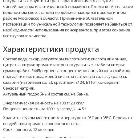
натуральных фруктов и трав. Гарантией качества служит
чистейшая вода из артезианской скважины в Гжельско-Ассельском
водоносном слое, станция по добыче находится в экологичном
районе Московской области. Применение обязательной
пастеризации по уникальной технологии позволяет избавиться от
необходимости использования консервантов, при этом сохранив
все вкусовые качества.
Характеристики продукта
Состав: вода, сахар, регуляторы кислотности: кислота лимонная,
цитраты натрия; ароматизаторы натуральные, стабилизаторы:
гуммиарабик, Е445; терпены, концентрированный сок из лаймов,
подсластители: цикламовой кислоты натриевая соль, сукралоза,
сахарин (натриевая соль); красители: Е124, Е110; [консервант
бензоат натрия].
Актуальный подробный состав см. на банке.
Энергетическая ценность на 100 г: 20 ккал
Пищевая ценность на 100 г: углеводы - 4,5 г
Хранить в сухом месте при температуре от 0°С до +35°С. Беречь от
воздействия прямого солнечного света.
Срок годности: 12 месяцев