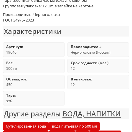
Тара: жестяная банка 450 мл (0,45 л) с ключом
Групповая упаковка: 12 шт. в запайке на картоне
Производитель: Черноголовка
ГОСТ 34975–2023
Характеристики
Артикул:
Производитель:
19640
Черноголовка (Россия)
Вес:
Срок годности (мес.):
500 гр
12
Объем, мл:
В упаковке:
450
12
Тара:
ж/б
Другие разделы
ВОДА, НАПИТКИ
бутилированная вода
вода питьевая по 500 мл