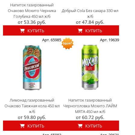
Напиток газированный
Очаково Мохито Черника
Добрый Cola Без сахара 330 мл
Голубика 450 мл ж/б
ж/б
от 53.36 руб.
от 47.84 руб.
КУПИТЬ
КУПИТЬ
Арт. 65985
Арт. 19639
Лимонад газированный
Напиток газированный
Очаково Таежная кола 450 мл
Черноголовка Мохито ЛАЙМ
ж/б
МЯТА 450 мл ж/б
от 59.80 руб.
от 60.72 руб.
КУПИТЬ
КУПИТЬ
Арт. 65983
Арт. 20631