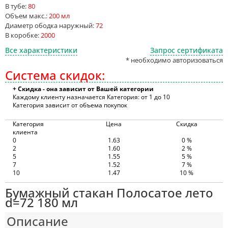
В тубе:
80
Объем макс.:
200 мл
Диаметр ободка наружный:
72
В коробке:
2000
Все характеристики
Запрос сертификата
* необходимо авторизоваться
Система скидок:
+ Скидка - она зависит от Вашей категории
Каждому клиенту назначается Категория: от 1 до 10
Категория зависит от объема покупок
Категория
Цена
Скидка
клиента
0
1.63
0 %
2
1.60
2 %
5
1.55
5 %
7
1.52
7 %
10
1.47
10 %
Бумажный стакан Полосатое лето
d=72 180 мл
Описание