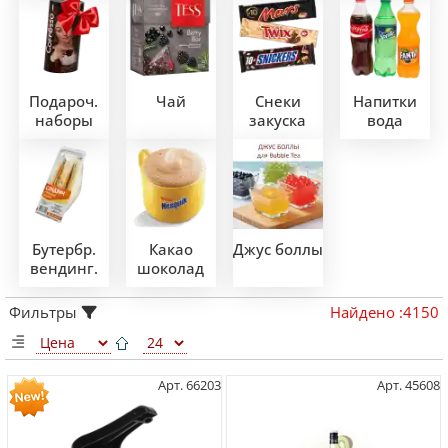
Подароч.
Чай
Снеки
Напитки
наборы
закуска
вода
Бутербр.
Какао
Джус боллы
вендинг.
шоколад
Фильтры
Найдено
:
4150
Арт. 66203
Арт. 45608