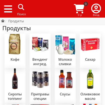
0
0 р
Вход
Продукты
Продукты
Кофе
Вендинг
Молоко
Сахар
ингред.
сливки
Сиропы
Приправы
Соусы
Оливковое
топпинг
специи
масло