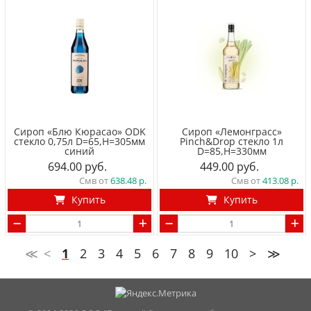
Сироп «Блю Кюрасао» ODK
Сироп «Лемонграсс»
стекло 0,75л D=65,H=305мм
Pinch&Drop стекло 1л
синий
D=85,H=330мм
694.00
449.00
Смв от
638.48
Смв от
413.08
Купить
Купить
≪
<
1
2
3
4
5
6
7
8
9
10
>
≫