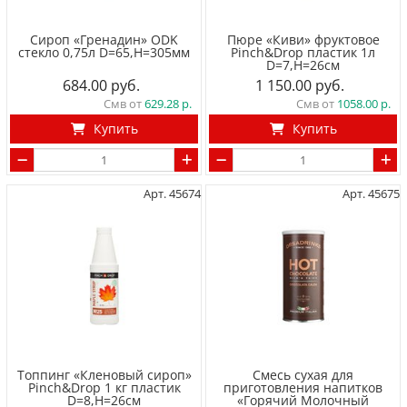
Сироп «Гренадин» ODK
Пюре «Киви» фруктовое
стекло 0,75л D=65,H=305мм
Pinch&Drop пластик 1л
D=7,H=26см
684.00
1 150.00
Смв от
629.28
Смв от
1058.00
Купить
Купить
Арт. 45674
Арт. 45675
Топпинг «Кленовый сироп»
Смесь сухая для
Pinch&Drop 1 кг пластик
приготовления напитков
D=8,H=26см
«Горячий Молочный