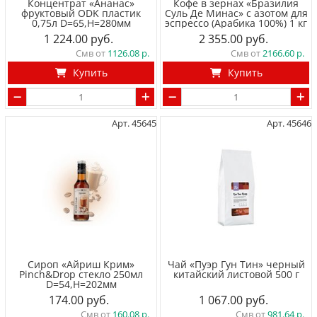
Концентрат «Ананас»
Кофе в зернах «Бразилия
фруктовый ODK пластик
Суль Де Минас» с азотом для
0,75л D=65,H=280мм
эспрессо (Арабика 100%) 1 кг
1 224.00
2 355.00
Смв от
1126.08
Смв от
2166.60
Купить
Купить
Арт. 45645
Арт. 45646
Сироп «Айриш Крим»
Чай «Пуэр Гун Тин» черный
Pinch&Drop стекло 250мл
китайский листовой 500 г
D=54,H=202мм
174.00
1 067.00
Смв от
160.08
Смв от
981.64