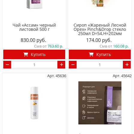
Чай «Ассам» черный
Сироп «Жареный Лесной
листовой 500 г
Орех» Pinch&Drop стекло
250мл D=54,H=202мм
830.00
174.00
Смв от
763.60
Смв от
160.08
Купить
Купить
Арт. 45636
Арт. 45642