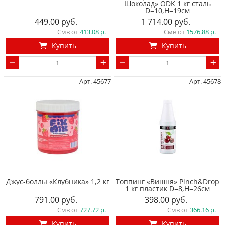
Шоколад» ODK 1 кг сталь
D=10,H=19см
449.00
1 714.00
Смв от
413.08
Смв от
1576.88
Купить
Купить
Арт. 45677
Арт. 45678
Джус-боллы «Клубника» 1,2 кг
Топпинг «Вишня» Pinch&Drop
1 кг пластик D=8,H=26см
791.00
398.00
Смв от
727.72
Смв от
366.16
Купить
Купить