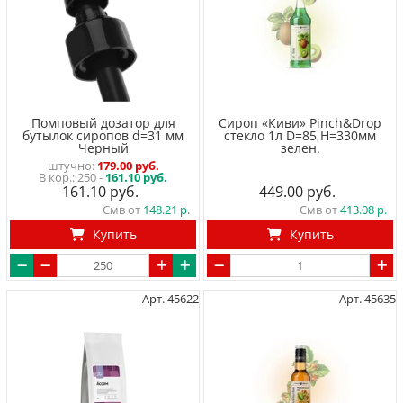
Помповый дозатор для
Сироп «Киви» Pinch&Drop
бутылок сиропов d=31 мм
стекло 1л D=85,H=330мм
Черный
зелен.
штучно
179.00 руб.
250 -
161.10 руб.
161.10
449.00
Смв от
148.21
Смв от
413.08
Купить
Купить
Арт. 45622
Арт. 45635