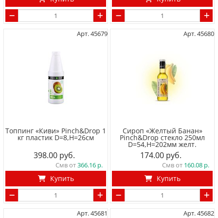
Арт. 45679
Арт. 45680
Топпинг «Киви» Pinch&Drop 1
Сироп «Желтый Банан»
кг пластик D=8,H=26см
Pinch&Drop стекло 250мл
D=54,H=202мм желт.
398.00
174.00
Смв от
366.16
Смв от
160.08
Купить
Купить
Арт. 45681
Арт. 45682