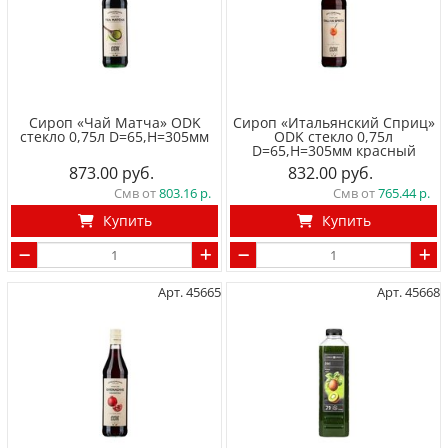
Сироп «Чай Матча» ODK
Сироп «Итальянский Сприц»
стекло 0,75л D=65,H=305мм
ODK стекло 0,75л
D=65,H=305мм красный
873.00
832.00
Смв от
803.16
Смв от
765.44
Купить
Купить
Арт. 45665
Арт. 45668