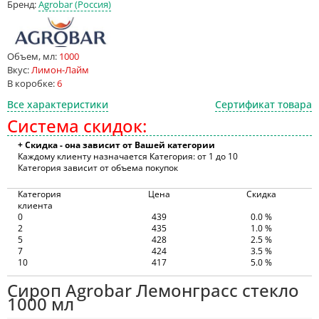
Бренд:
Agrobar (Россия)
Объем, мл:
1000
Вкус:
Лимон-Лайм
В коробке:
6
Все характеристики
Сертификат товара
Система скидок:
+ Скидка - она зависит от Вашей категории
Каждому клиенту назначается Категория: от 1 до 10
Категория зависит от объема покупок
Категория
Цена
Скидка
клиента
0
439
0.0 %
2
435
1.0 %
5
428
2.5 %
7
424
3.5 %
10
417
5.0 %
Сироп Agrobar Лемонграсс стекло
1000 мл