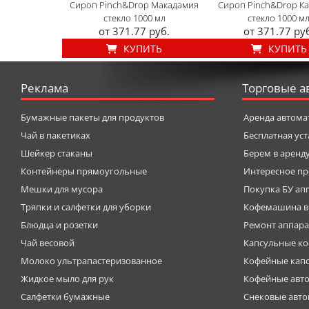
Сироп Pinch&Drop Макадамия
Сироп Pinch&Drop К
стекло 1000 мл
стекло 1000 м
от 371.77 руб.
от 371.77 ру
КУПИТЬ
КУПИТЬ
Реклама
Торговые а
Бумажные пакеты для продуктов
Аренда автома
Чай в пакетиках
Бесплатная ус
Шейкер стаканы
Берем в аренд
Контейнеры прямоугольные
Интересное пр
Мешки для мусора
Покупка БУ ап
Тряпки и салфетки для уборки
Кофемашина в
Блюдца и розетки
Ремонт аппара
Чай весовой
Капсульные к
Молоко ультрапастеризованное
Кофейные кап
Жидкое мыло для рук
Кофейные авт
Салфетки бумажные
Снековые авт