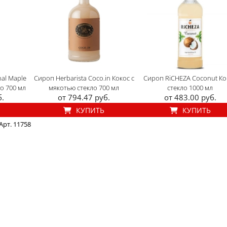
nal Maple
Сироп Herbarista Coco.in Кокос с
Сироп RiCHEZA Coconut Ко
о 700 мл
мякотью стекло 700 мл
стекло 1000 мл
б.
от 794.47 руб.
от 483.00 руб.
КУПИТЬ
КУПИТЬ
Арт. 11758