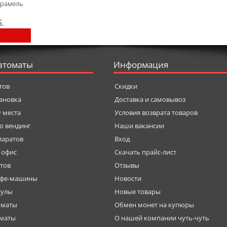
арамель
л
б.
втоматы
Информация
тов
Скидки
тановка
Доставка и самовывоз
у места
Условия возврата товаров
о вендинг
Наши вакансии
паратов
Вход
 офис
Скачать прайс-лист
тов
Отзывы
офе-машины
Новости
сулы
Новые товары
оматы
Обмен монет на купюры
оматы
О нашей компании чуть-чуть