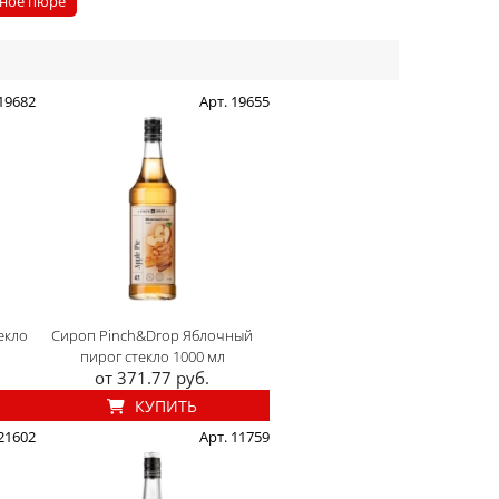
ное пюре
 19682
Арт. 19655
екло
Сироп Pinch&Drop Яблочный
пирог стекло 1000 мл
от 371.77 руб.
КУПИТЬ
 21602
Арт. 11759