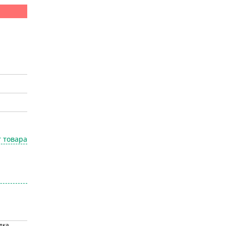
 товара
дка