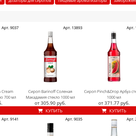
и
дозаторы для сиропов
пищевые ароматизаторы
заморожен
Арт. 9037
Арт. 13893
Арт.
h Cream
Сироп Barinoff Соленая
Сироп Pinch&Drop Арбуз ст
о 700 мл
Макадамия стекло 1000 мл
1000 мл
б.
от 305.90 руб.
от 371.77 руб.
КУПИТЬ
КУПИТЬ
Арт. 9141
Арт. 9035
Арт.