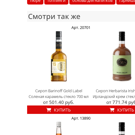
пюре
топпинги
основы для напитков
гарниш
Смотри так же
Арт. 20701
Сироп Barinoff Gold Label
Сироп Herbarista Iris
Соленая карамель стекло 700 мл
Ирландский крем стекл
от 501.40 руб.
от 771.74 ру
КУПИТЬ
КУПИТЬ
Арт. 13890