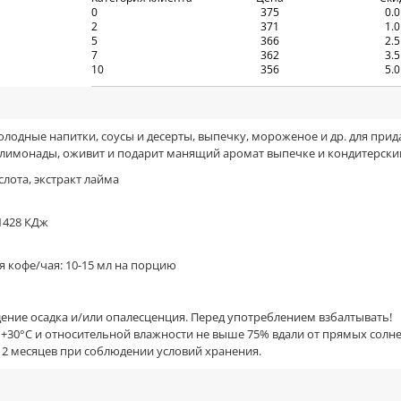
0
375
0.
2
371
1.
5
366
2.
7
362
3.
10
356
5.
олодные напитки, соусы и десерты, выпечку, мороженое и др. для прида
и лимонады, оживит и подарит манящий аромат выпечке и кондитерск
слота, экстракт лайма
 1428 КДж
я кофе/чая: 10-15 мл на порцию
ние осадка и/или опалесценция. Перед употреблением взбалтывать!
о +30°С и относительной влажности не выше 75% вдали от прямых солн
 2 месяцев при соблюдении условий хранения.