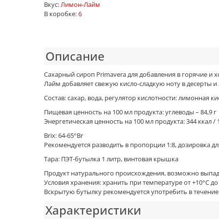
Вкус:
Лимон-Лайм
В коробке:
6
Описание
Сахарный сироп Primavera для добавления в горячие и х
Лайм добавляет свежую кисло-сладкую ноту в десерты 
Состав: сахар, вода, регулятор кислотности: лимонная ки
Пищевая ценность на 100 мл продукта: углеводы – 84,9 г
Энергетическая ценность на 100 мл продукта: 344 ккал /
Brix: 64-65°Br
Рекомендуется разводить в пропорции 1:8, дозировка дл
Тара: ПЭТ-бутылка 1 литр, винтовая крышка
Продукт натурального происхождения, возможно выпаде
Условия хранения: хранить при температуре от +10°С д
Вскрытую бутылку рекомендуется употребить в течение
Характеристики