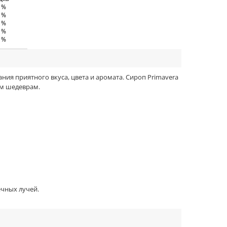
0 %
0 %
5 %
5 %
0 %
ния приятного вкуса, цвета и аромата. Сироп Primavera
им шедеврам.
ечных лучей.