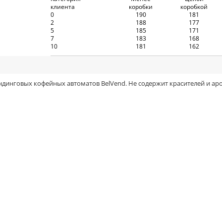
клиента
коробки
коробкой
0
190
181
2
188
177
5
185
171
7
183
168
10
181
162
динговых кофейных автоматов BelVend. Не содержит красителей и ар