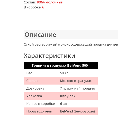
Состав:
100% молочный
В коробке:
6
Описание
Сухой растворимый молокосодержащий продукт для вен
Характеристики
Топпинг в гранулах BelVend 500 г
Вес
500 г
Состав
Молоко в гранулах
Дозировка
7 грамм на 1 порцию
Упаковка
Флоу-пак
Кол-во в коробке
6 шт.
Производитель
BelVend (Белоруссия)