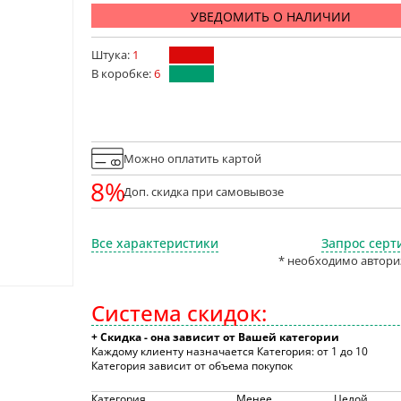
УВЕДОМИТЬ О НАЛИЧИИ
Штука:
1
В коробке:
6
Можно оплатить картой
8%
Доп. скидка при самовывозе
Все характеристики
Запрос серт
* необходимо автори
Система скидок:
+ Скидка - она зависит от Вашей категории
Каждому клиенту назначается Категория: от 1 до 10
Категория зависит от объема покупок
Категория
Менее
Целой