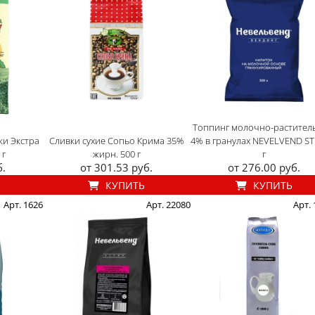
Топпинг молочно-растител
ки Экстра
Сливки сухие Сопьо Крима 35%
4% в гранулах NEVELVEND ST
 г
жирн. 500 г
г
б.
от 301.53 руб.
от 276.00 руб.
КУПИТЬ
КУПИТЬ
Арт. 1626
Арт. 22080
Арт.