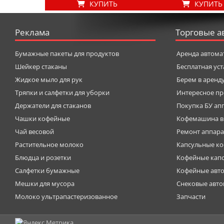
КУПИТЬ
КУПИТЬ
Реклама
Торговые а
Бумажные пакеты для продуктов
Аренда автома
Шейкер стаканы
Бесплатная ус
Жидкое мыло для рук
Берем в аренд
Тряпки и салфетки для уборки
Интересное пр
Держатели для стаканов
Покупка БУ ап
Чашки кофейные
Кофемашина в
Чай весовой
Ремонт аппара
Растительное молоко
Капсульные к
Блюдца и розетки
Кофейные кап
Салфетки бумажные
Кофейные авт
Мешки для мусора
Снековые авт
Молоко ультрапастеризованное
Запчасти