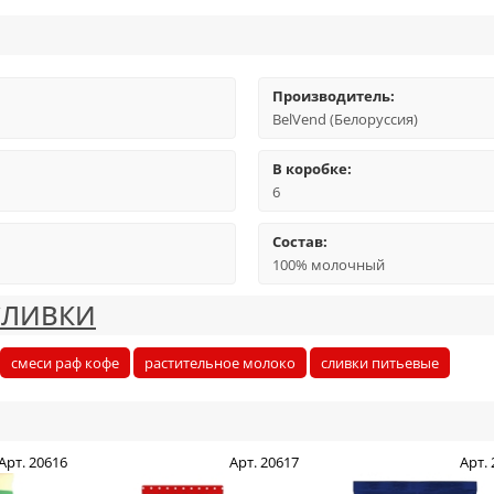
Производитель:
BelVend (Белоруссия)
В коробке:
6
Состав:
100% молочный
СЛИВКИ
смеси раф кофе
растительное молоко
сливки питьевые
Арт. 20616
Арт. 20617
Арт.