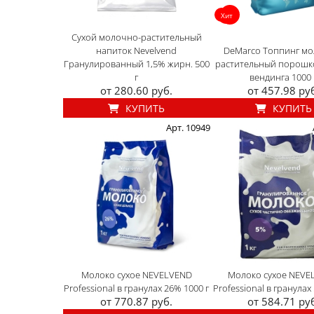
Хит
Сухой молочно-растительный
напиток Nevelvend
DeMarco Топпинг мо
Гранулированный 1,5% жирн. 500
растительный порошк
г
вендинга 1000 
от 280.60 руб.
от 457.98 ру
КУПИТЬ
КУПИТЬ
Арт. 10949
Молоко сухое NEVELVEND
Молоко сухое NEVE
Professional в гранулах 26% 1000 г
Professional в гранулах
от 770.87 руб.
от 584.71 ру