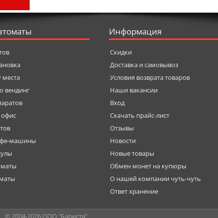
втоматы
Информация
тов
Скидки
тановка
Доставка и самовывоз
у места
Условия возврата товаров
о вендинг
Наши вакансии
паратов
Вход
 офис
Скачать прайс-лист
тов
Отзывы
офе-машины
Новости
сулы
Новые товары
оматы
Обмен монет на купюры
оматы
О нашей компании чуть-чуть
Ответ хранение
© 2004-
2026 ООО "Бариста"