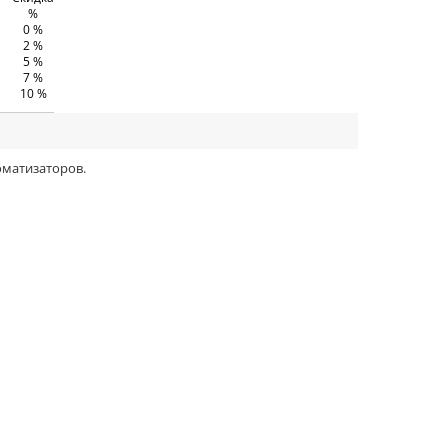
%
0 %
2 %
5 %
7 %
10 %
оматизаторов.