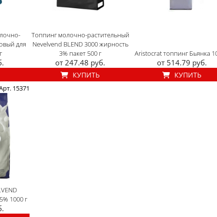
лочно-
Топпинг молочно-растительный
овый для
Nevelvend BLEND 3000 жирность
г
3% пакет 500 г
Aristocrat топпинг Бьянка 1
б.
от 247.48 руб.
от 514.79 руб.
КУПИТЬ
КУПИТЬ
Арт. 15371
LVEND
 5% 1000 г
б.