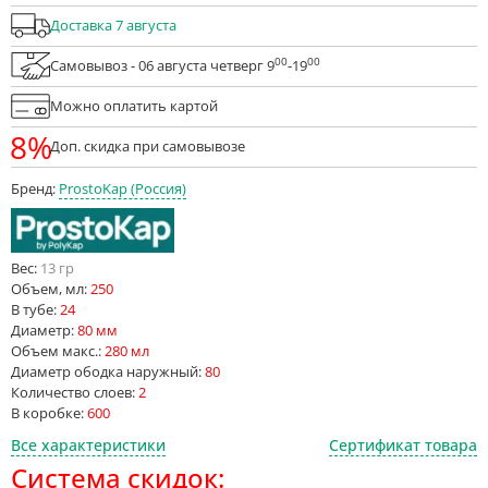
Доставка 7 августа
00
00
Самовывоз - 06 августа четверг 9
-19
Можно оплатить картой
8%
Доп. скидка при самовывозе
Бренд:
ProstoKap (Россия)
Вес:
13 гр
Объем, мл:
250
В тубе:
24
Диаметр:
80 мм
Объем макс.:
280 мл
Диаметр ободка наружный:
80
Количество слоев:
2
В коробке:
600
Все характеристики
Сертификат товара
Система скидок: