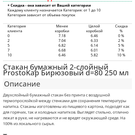
+ Скидка - она зависит от Вашей категории
Каждому клиенту назначается Категория: от 1 до 10
Категория зависит от объема покупок
Категория
Менее
Целой
Скидка
клиента
коробки
коробкой
%
0
7.18
6.46
0 %
2
7.04
6.33
2 %
5
6.82
6.14
5 %
7
6.68
6.01
7 %
10
6.46
5.82
10 %
Стакан бумажный 2-слойный
ProstoKap Бирюзовый d=80 250 мл
Описание
Двухслойный бумажный стакан без принта с воздушной
термопрослойкой между стенками для сохранения температуры
напитка. Стаканы изготовлены из пищевого картона, подходят как
для горячих, так и холодных напитков. Выглядят стильно, отлично
лежат в руке, не нагреваются и не вредят окружающей среде. На
100% из локального сырья.