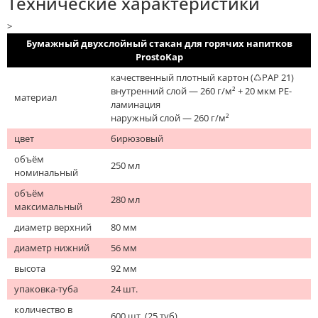
Технические характеристики
>
Бумажный двухслойный стакан для горячих напитков
ProstoKap
качественный плотный картон (♺PAP 21)
внутренний слой — 260 г/м² + 20 мкм PE-
материал
ламинация
наружный слой — 260 г/м²
цвет
бирюзовый
объём
250 мл
номинальный
объём
280 мл
максимальный
диаметр верхний
80 мм
диаметр нижний
56 мм
высота
92 мм
упаковка-туба
24 шт.
количество в
600 шт. (25 туб)