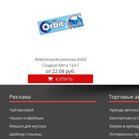
Жевательная резинка Orbit
Сладкая Мята 13,6 г
от 22.08 руб.
КУПИТЬ
Реклама
Торговые а
Чай весовой
Аренда автома
Чашки кофейные
Бесплатная ус
Мешки для мусора
Берем в аренд
Шейкер стаканы
Интересное пр