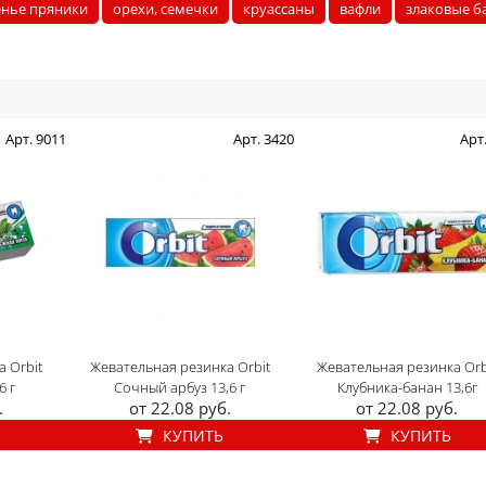
енье пряники
орехи, семечки
круассаны
вафли
злаковые б
Арт. 9011
Арт. 3420
Арт
 Orbit
Жевательная резинка Orbit
Жевательная резинка Orb
6 г
Сочный арбуз 13,6 г
Клубника-банан 13,6г
.
от 22.08 руб.
от 22.08 руб.
КУПИТЬ
КУПИТЬ