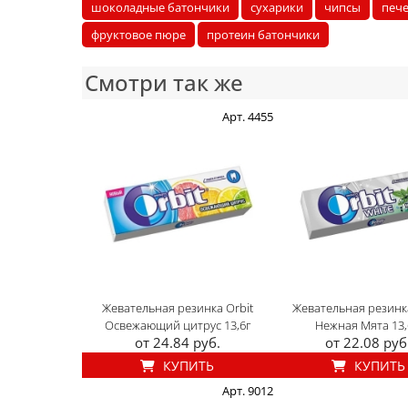
шоколадные батончики
сухарики
чипсы
печ
фруктовое пюре
протеин батончики
Смотри так же
Арт. 4455
Жевательная резинка Orbit
Жевательная резинка
Освежающий цитрус 13,6г
Нежная Мята 13,
от 24.84 руб.
от 22.08 руб
КУПИТЬ
КУПИТЬ
Арт. 9012