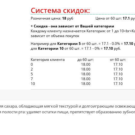
Система скидок:
Розничная цена:
18
руб
Цена от 60 шт:
17.1
ру
+ Скидка - она зависит от Вашей категории
Каждому клиенту назначается Категория: от 1 до 10<br>К
зависит от объема покупок
Например для
Категории 5
от 60 шт. = 17.1 - 0.0% =
17.10
для
Категории 10
от 60 шт. = 17.1 - 0% =
17.10
руб.
Категория клиента
до 60 шт:
от 60 шт:
0
18.00
17.10
2
18.00
17.10
5
18.00
17.10
7
18.00
17.10
10
18.00
17.10
ния сахара, обладающая мягкой текстурой и долгоиграющим освежаю
 полости рта: удаляет остатки пищи, препятствует образованию зубн