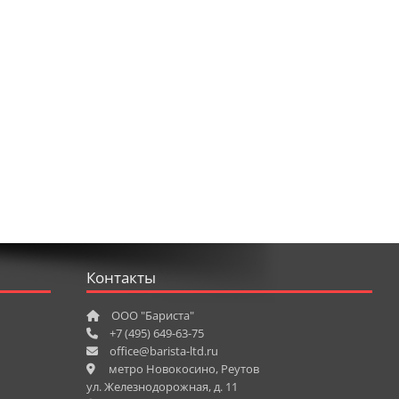
Контакты
ООО "Бариста"
+7 (495) 649-63-75
office@barista-ltd.ru
метро Новокосино, Реутов
ул. Железнодорожная, д. 11