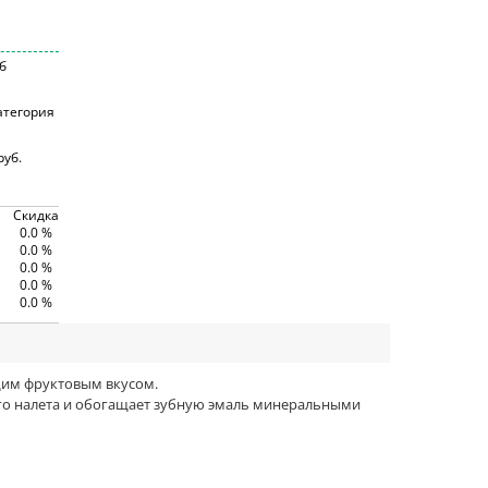
б
атегория
руб.
Скидка
0.0 %
0.0 %
0.0 %
0.0 %
0.0 %
щим фруктовым вкусом.
ого налета и обогащает зубную эмаль минеральными