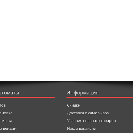
втоматы
Информация
тов
Скидки
тановка
Доставка и самовывоз
у места
Условия возврата товаров
о вендинг
Наши вакансии