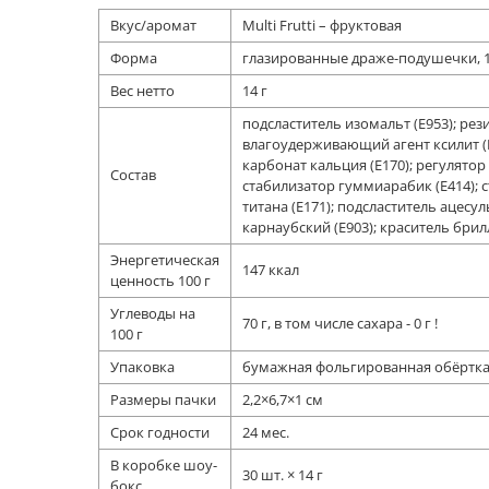
Вкус/аромат
Multi Frutti – фруктовая
Форма
глазированные драже-подушечки, 
Вес нетто
14 г
подсластитель изомальт (Е953); рез
влагоудерживающий агент ксилит (
карбонат кальция (Е170); регулятор
Состав
стабилизатор гуммиарабик (Е414); 
титана (Е171); подсластитель ацесул
карнаубский (Е903); краситель бри
Энергетическая
147 ккал
ценность 100 г
Углеводы на
70 г, в том числе сахара - 0 г !
100 г
Упаковка
бумажная фольгированная обёртк
Размеры пачки
2,2×6,7×1 см
Срок годности
24 мес.
В коробке шоу-
30 шт. × 14 г
бокс