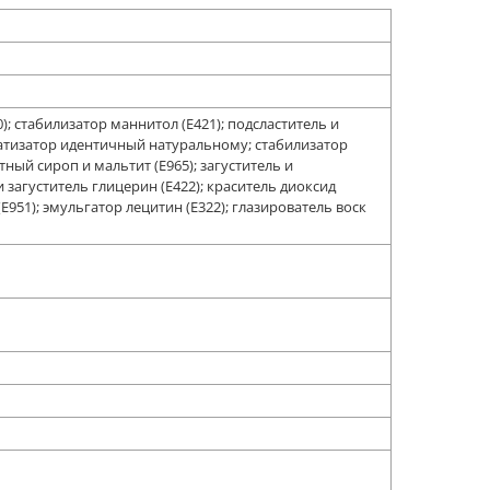
; стабилизатор маннитол (Е421); подсластитель и
матизатор идентичный натуральному; стабилизатор
ный сироп и мальтит (Е965); загуститель и
 загуститель глицерин (Е422); краситель диоксид
(Е951); эмульгатор лецитин (Е322); глазирователь воск