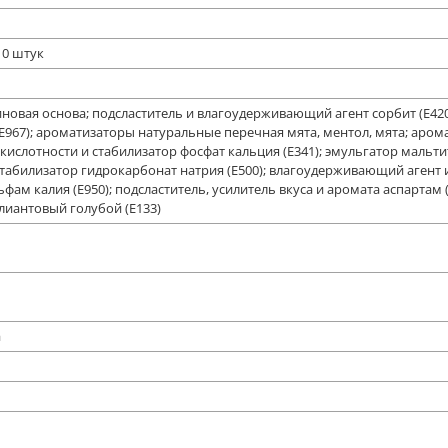
10 штук
иновая основа; подсластитель и влагоудерживающий агент сорбит (Е420)
Е967); ароматизаторы натуральные перечная мята, ментол, мята; аро
 кислотности и стабилизатор фосфат кальция (Е341); эмульгатор мальтит
стабилизатор гидрокарбонат натрия (Е500); влагоудерживающий агент и
ьфам калия (Е950); подсластитель, усилитель вкуса и аромата аспартам 
ллиантовый голубой (E133)
а