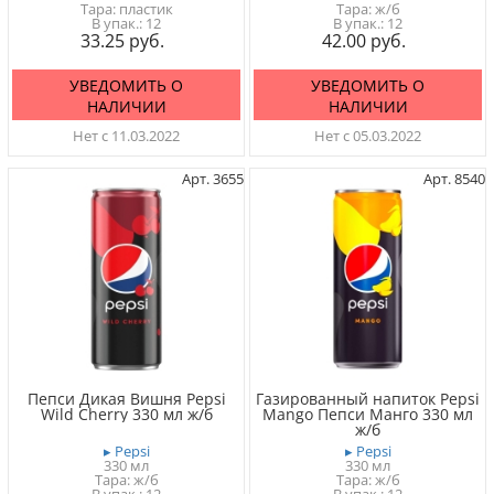
Тара: пластик
Тара: ж/б
12
12
33.25
42.00
УВЕДОМИТЬ О
УВЕДОМИТЬ О
НАЛИЧИИ
НАЛИЧИИ
Нет с 11.03.2022
Нет с 05.03.2022
Арт. 3655
Арт. 8540
Пепси Дикая Вишня Pepsi
Газированный напиток Pepsi
Wild Cherry 330 мл ж/б
Mango Пепси Манго 330 мл
ж/б
▸ Pepsi
▸ Pepsi
330 мл
330 мл
Тара: ж/б
Тара: ж/б