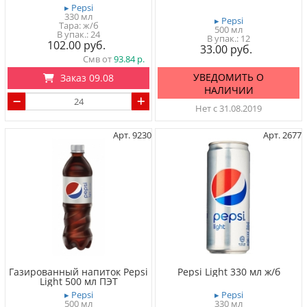
▸ Pepsi
330 мл
▸ Pepsi
Тара: ж/б
500 мл
24
12
102.00
33.00
Смв от
93.84
УВЕДОМИТЬ О
Заказ 09.08
НАЛИЧИИ
Нет с 31.08.2019
Арт. 9230
Арт. 2677
Газированный напиток Pepsi
Pepsi Light 330 мл ж/б
Light 500 мл ПЭТ
▸ Pepsi
▸ Pepsi
500 мл
330 мл