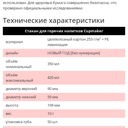
использован. Для здоровья бумага совершенно безопасна, что
проверено официальными исследованиями.
Технические характеристики
Стакан для горячих напитков Cupmaker
целлюлозный картон 253 г/м² + PE
материал
ламинация
дизайн
НОВЫЙ ГОД [без нумерации]
объём
350 мл
номинальный
объём
420 мл
максимальный
диаметр верхний
90 мм
диаметр нижний
59 мм
высота
109 мм
вес
10 г
упаковка-туба
50 шт.