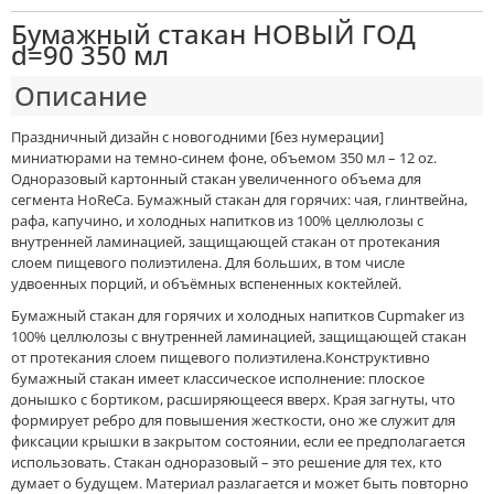
Бумажный стакан НОВЫЙ ГОД
d=90 350 мл
Описание
Праздничный дизайн с новогодними [без нумерации]
миниатюрами на темно-синем фоне, объемом 350 мл – 12 oz.
Одноразовый картонный стакан увеличенного объема для
сегмента HoReCa. Бумажный стакан для горячих: чая, глинтвейна,
рафа, капучино, и холодных напитков из 100% целлюлозы с
внутренней ламинацией, защищающей стакан от протекания
слоем пищевого полиэтилена. Для больших, в том числе
удвоенных порций, и объёмных вспененных коктейлей.
Бумажный стакан для горячих и холодных напитков Cupmaker из
100% целлюлозы с внутренней ламинацией, защищающей стакан
от протекания слоем пищевого полиэтилена.Конструктивно
бумажный стакан имеет классическое исполнение: плоское
донышко с бортиком, расширяющееся вверх. Края загнуты, что
формирует ребро для повышения жесткости, оно же служит для
фиксации крышки в закрытом состоянии, если ее предполагается
использовать. Стакан одноразовый – это решение для тех, кто
думает о будущем. Материал разлагается и может быть повторно