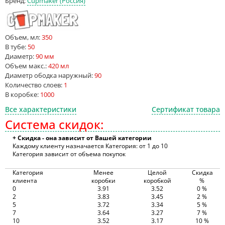
Бренд:
Cupmaker (Россия)
Объем, мл:
350
В тубе:
50
Диаметр:
90 мм
Объем макс.:
420 мл
Диаметр ободка наружный:
90
Количество слоев:
1
В коробке:
1000
Все характеристики
Сертификат товара
Система скидок:
+ Скидка - она зависит от Вашей категории
Каждому клиенту назначается Категория: от 1 до 10
Категория зависит от объема покупок
Категория
Менее
Целой
Скидка
клиента
коробки
коробкой
%
0
3.91
3.52
0 %
2
3.83
3.45
2 %
5
3.72
3.34
5 %
7
3.64
3.27
7 %
10
3.52
3.17
10 %