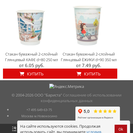
Стакан бумажный 2-слойный
Стакан бумажный 2-слойный
Глянцевый КАФЕ d=80 250 мл
Глянцевый ЁЖИКИ d=90 350 мл
от 6.05 руб.
от 7.49 руб.
КУПИТЬ
КУПИТЬ
© 2004-
2026 ООО "Бариста"
Соглашение об использовании
конфиденциальных данных
+7 495 649-63-75
Москва м.Новокосино
На сайте используются cookies. Продолжая
Ok
использовать сайт, вы принимаете
условия
.
Оформить