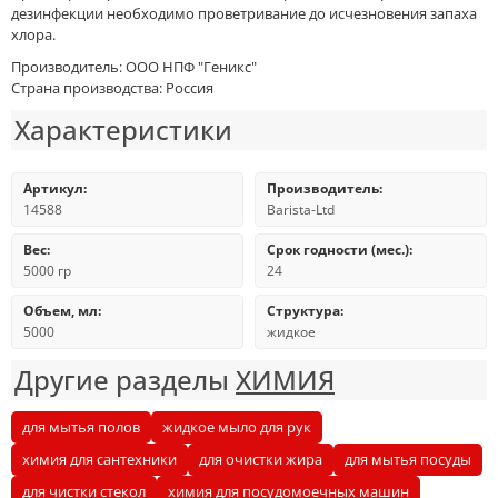
дезинфекции необходимо проветривание до исчезновения запаха
хлора.
Производитель: ООО НПФ "Геникс"
Страна производства: Россия
Характеристики
Артикул:
Производитель:
14588
Barista-Ltd
Вес:
Срок годности (мес.):
5000 гр
24
Объем, мл:
Структура:
5000
жидкое
Другие разделы
ХИМИЯ
для мытья полов
жидкое мыло для рук
химия для сантехники
для очистки жира
для мытья посуды
для чистки стекол
химия для посудомоечных машин