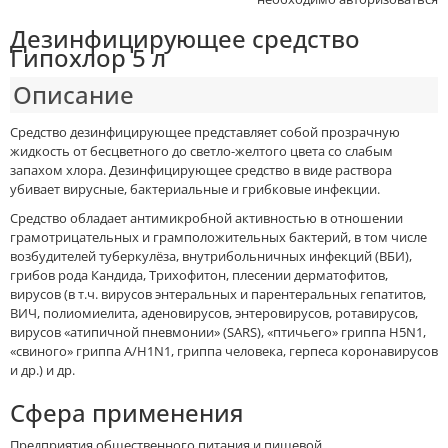
Дезинфицирующее средство
Гипохлор 5 л
Описание
Средство дезинфицирующее представляет собой прозрачную
жидкость от бесцветного до светло-желтого цвета со слабым
запахом хлора. Дезинфицирующее средство в виде раствора
убивает вирусные, бактериальные и грибковые инфекции.
Средство обладает антимикробной активностью в отношении
грамотрицательных и грамположительных бактерий, в том числе
возбудителей туберкулёза, внутрибольничных инфекций (ВБИ),
грибов рода Кандида, Трихофитон, плесении дерматофитов,
вирусов (в т.ч. вирусов энтеральных и парентеральных гепатитов,
ВИЧ, полиомиелита, аденовирусов, энтеровирусов, ротавирусов,
вирусов «атипичной пневмонии» (SARS), «птичьего» гриппа H5N1,
«свиного» гриппа А/H1N1, гриппа человека, герпеса коронавирусов
и др.) и др.
Сфера применения
Предприятия общественного питания и пищевой