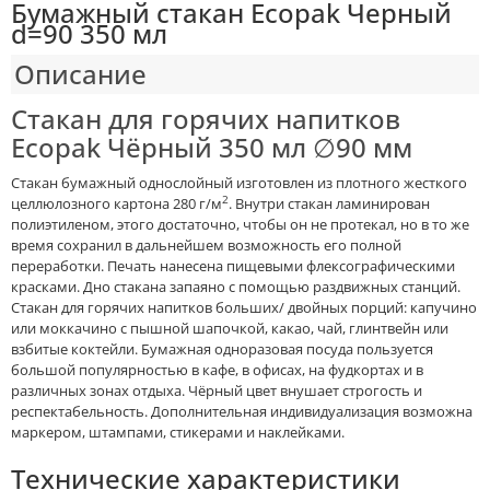
Бумажный стакан Ecopak Черный
d=90 350 мл
Описание
Стакан для горячих напитков
Ecopak Чёрный 350 мл ∅90 мм
Стакан бумажный однослойный изготовлен из плотного жесткого
2
целлюлозного картона 280 г/м
. Внутри стакан ламинирован
полиэтиленом, этого достаточно, чтобы он не протекал, но в то же
время сохранил в дальнейшем возможность его полной
переработки. Печать нанесена пищевыми флексографическими
красками. Дно стакана запаяно с помощью раздвижных станций.
Стакан для горячих напитков больших/ двойных порций: капучино
или моккачино с пышной шапочкой, какао, чай, глинтвейн или
взбитые коктейли. Бумажная одноразовая посуда пользуется
большой популярностью в кафе, в офисах, на фудкортах и в
различных зонах отдыха. Чёрный цвет внушает строгость и
респектабельность. Дополнительная индивидуализация возможна
маркером, штампами, стикерами и наклейками.
Технические характеристики