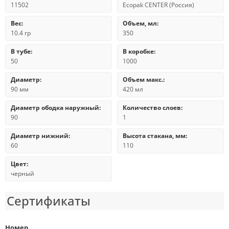
11502
Ecopak CENTER (Россия)
Вес:
Объем, мл:
10.4 гр
350
В тубе:
В коробке:
50
1000
Диаметр:
Объем макс.:
90 мм
420 мл
Диаметр ободка наружный:
Количество слоев:
90
1
Диаметр нижний:
Высота стакана, мм:
60
110
Цвет:
черный
Сертификаты
Номер