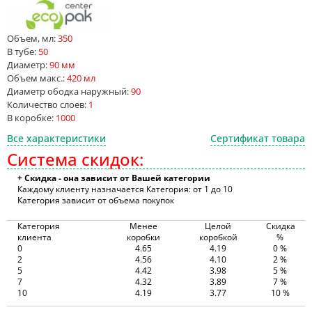
Объем, мл:
350
В тубе:
50
Диаметр:
90 мм
Объем макс.:
420 мл
Диаметр ободка наружный:
90
Количество слоев:
1
В коробке:
1000
Все характеристики
Сертификат товара
Система скидок:
+ Скидка - она зависит от Вашей категории
Каждому клиенту назначается Категория: от 1 до 10
Категория зависит от объема покупок
Категория
Менее
Целой
Скидка
клиента
коробки
коробкой
%
0
4.65
4.19
0 %
2
4.56
4.10
2 %
5
4.42
3.98
5 %
7
4.32
3.89
7 %
10
4.19
3.77
10 %