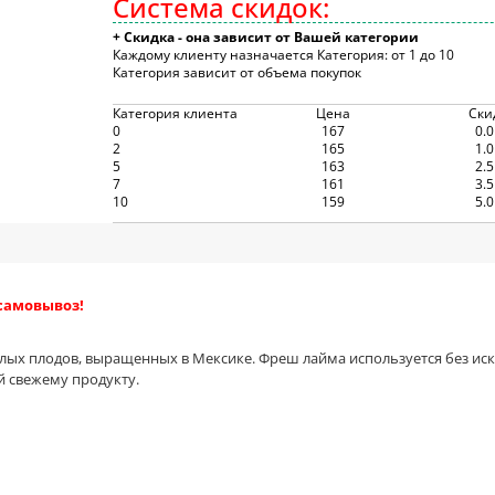
Система скидок:
+ Скидка - она зависит от Вашей категории
Каждому клиенту назначается Категория: от 1 до 10
Категория зависит от объема покупок
Категория клиента
Цена
Ски
0
167
0.
2
165
1.
5
163
2.
7
161
3.
10
159
5.
 самовывоз!
лых плодов, выращенных в Мексике. Фреш лайма используется без ис
й свежему продукту.