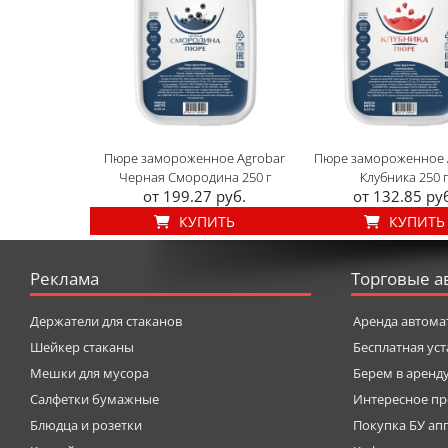
Пюре замороженное Agrobar
Пюре замороженное 
Черная Смородина 250 г
Клубника 250 
от 199.27 руб.
от 132.85 ру
КУПИТЬ
КУПИТЬ
Реклама
Торговые а
Держатели для стаканов
Аренда автома
Шейкер стаканы
Бесплатная ус
Мешки для мусора
Берем в аренд
Салфетки бумажные
Интересное пр
Блюдца и розетки
Покупка БУ ап