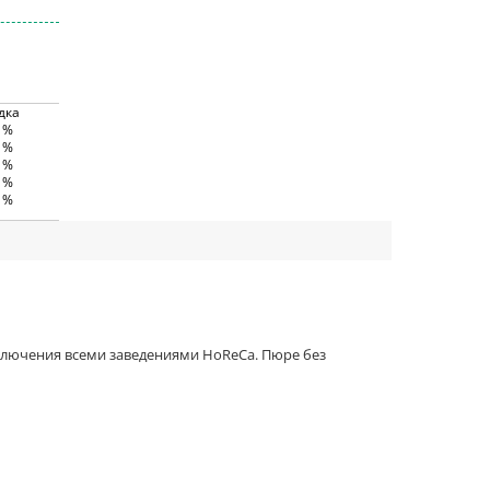
дка
0 %
0 %
5 %
5 %
0 %
ключения всеми заведениями HoReCa. Пюре без