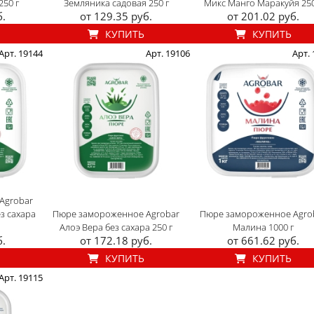
250 г
Земляника садовая 250 г
Микс Манго Маракуйя 250
б.
от 129.35 руб.
от 201.02 руб.
КУПИТЬ
КУПИТЬ
Арт. 19144
Арт. 19106
Арт.
Agrobar
з сахара
Пюре замороженное Agrobar
Пюре замороженное Agro
Алоэ Вера без сахара 250 г
Малина 1000 г
б.
от 172.18 руб.
от 661.62 руб.
КУПИТЬ
КУПИТЬ
Арт. 19115