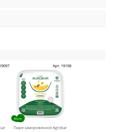
 19097
Арт. 19198
Мало
bar
Пюре замороженное Agrobar