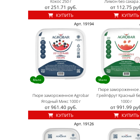
Кокос 250 г
Лимон без сахара 
от 251.71 руб.
от 112.75 ру
КУПИТЬ
КУПИТЬ
Арт. 19194
Мало
Мало
Пюре замороженное 
Пюре замороженное Agrobar
Грейпфрут Красный бе
Ягодный Микс 1000 г
1000 г
от 961.40 руб.
от 991.99 ру
КУПИТЬ
КУПИТЬ
Арт. 19126