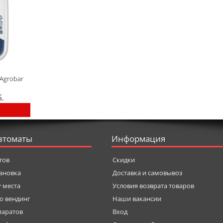
Agrobar
г
б.
втоматы
Информация
тов
Скидки
тановка
Доставка и самовывоз
у места
Условия возврата товаров
о вендинг
Наши вакансии
паратов
Вход