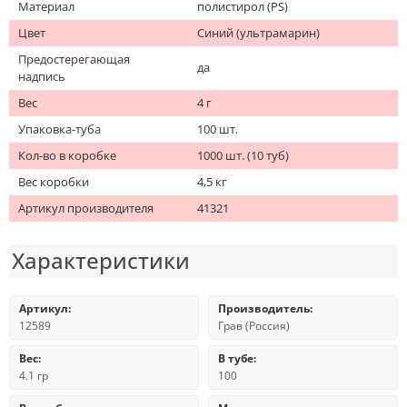
Материал
полистирол (PS)
Цвет
Синий (ультрамарин)
Предостерегающая
да
надпись
Вес
4 г
Упаковка-туба
100 шт.
Кол-во в коробке
1000 шт. (10 туб)
Вес коробки
4,5 кг
Артикул производителя
41321
Характеристики
Артикул:
Производитель:
12589
Грав (Россия)
Вес:
В тубе:
4.1 гр
100