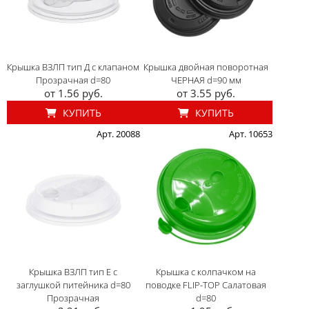
Крышка ВЗЛП тип Д с клапаном
Крышка двойная поворотная
Прозрачная d=80
ЧЕРНАЯ d=90 мм
от 1.56 руб.
от 3.55 руб.
КУПИТЬ
КУПИТЬ
Арт. 20088
Арт. 10653
Крышка ВЗЛП тип E с
Крышка с колпачком на
заглушкой питейника d=80
поводке FLIP-TOP Салатовая
Прозрачная
d=80