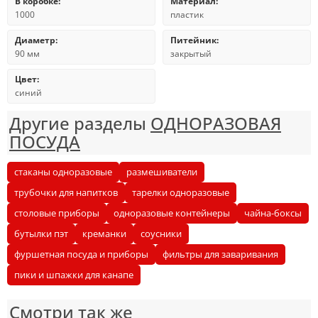
В коробке:
Материал:
1000
пластик
Диаметр:
Питейник:
90 мм
закрытый
Цвет:
синий
Другие разделы
ОДНОРАЗОВАЯ
ПОСУДА
стаканы одноразовые
размешиватели
трубочки для напитков
тарелки одноразовые
столовые приборы
одноразовые контейнеры
чайна-боксы
бутылки пэт
креманки
соусники
фуршетная посуда и приборы
фильтры для заваривания
пики и шпажки для канапе
Смотри так же