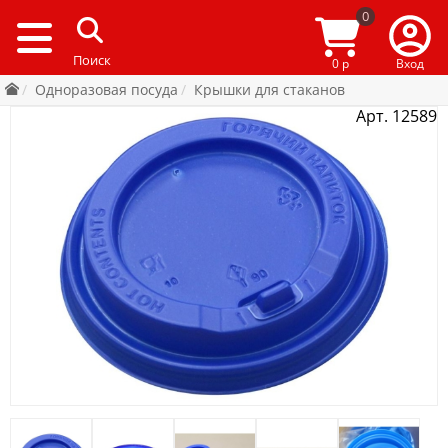
0
0 р
Вход
Одноразовая посуда
Крышки для стаканов
Арт. 12589