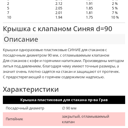
2
2.12
1.91
2 %
5
2.05
1.85
5 %
7
2.01
1.81
7 %
10
1.94
1.75
10 %
Крышка с клапаном Синяя d=90
Описание
Крышки одноразовые пластиковые СИНИЕ для стаканов с
посадочным диаметром 90 мм, с отламываемым клапаном
Для стаканов с кофе и горячими напитками. Произведены методом
литья под давлением, благодаря чему имеют точные размеры, а
значит очень плотно садятся на стакан и защищают от протечек.
С предостерегающей о горячем содержимом надписью.
Характеристики
Крышка пластиковая для стакана пр-ва Грав
Посадочный диаметр
∅ 90 мм
закрытый, отламываемый
Питейник
клапан