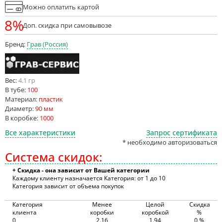
Можно оплатить картой
8%
Доп. скидка при самовывозе
Бренд:
Грав (Россия)
Вес:
4.1 гр
В тубе:
100
Материал:
пластик
Диаметр:
90 мм
В коробке:
1000
Все характеристики
Запрос сертификата
* необходимо авторизоваться
Система скидок:
+ Скидка - она зависит от Вашей категории
Каждому клиенту назначается Категория: от 1 до 10
Категория зависит от объема покупок
Категория
Менее
Целой
Скидка
клиента
коробки
коробкой
%
0
2.16
1.94
0 %