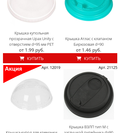
Крышка купольная
прозрачная Upax Unity с
Крышка Атлас с клапаном
отверстием d=95 мм PET
Бирюзовая d=90
от 1.99 руб.
от 1.46 руб.
КУПИТЬ
КУПИТЬ
Арт. 12019
Арт. 21125
Крышка ВЗЛП тип М с
Крышка-купол для креманки
заглушкой питейника d=90