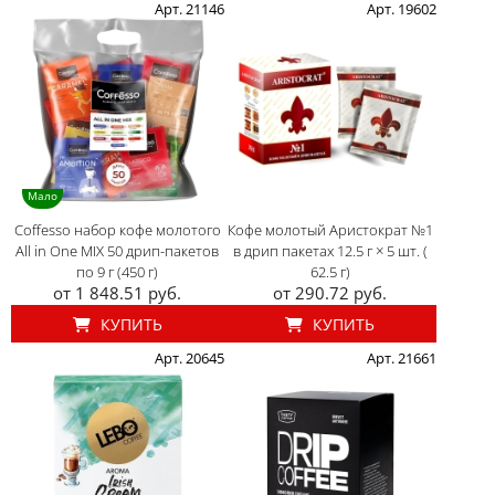
Арт. 21146
Арт. 19602
Мало
Coffesso набор кофе молотого
Кофе молотый Аристократ №1
All in One MIX 50 дрип-пакетов
в дрип пакетах 12.5 г × 5 шт. (
по 9 г (450 г)
62.5 г)
от 1 848.51 руб.
от 290.72 руб.
КУПИТЬ
КУПИТЬ
Арт. 20645
Арт. 21661