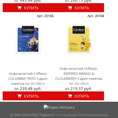
от 443.44 руб.
от 200.15 руб.
КУПИТЬ
КУПИТЬ
Арт. 20166
Арт. 20168
Кофе молотый Coffesso
Кофе молотый Coffesso
INSPIRED MANGO &
COLOMBIA TINTO 5 дрип
CLOUDBERRY 5 дрип пакетов
пакетов по 10 г (50 г)
по 10 г (50 г)
от 239.48 руб.
от 219.37 руб.
КУПИТЬ
КУПИТЬ
© 2004-
2026 ООО "Бариста"
Соглашение об использовании