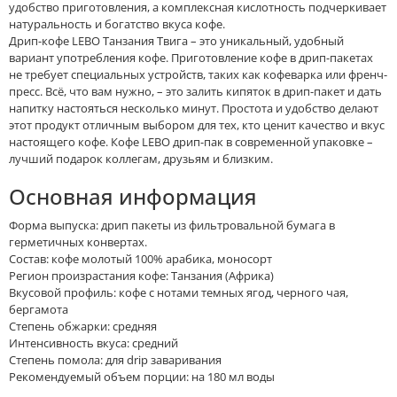
удобство приготовления, а комплексная кислотность подчеркивает
натуральность и богатство вкуса кофе.
Дрип-кофе LEBO Танзания Твига – это уникальный, удобный
вариант употребления кофе. Приготовление кофе в дрип-пакетах
не требует специальных устройств, таких как кофеварка или френч-
пресс. Всё, что вам нужно, – это залить кипяток в дрип-пакет и дать
напитку настояться несколько минут. Простота и удобство делают
этот продукт отличным выбором для тех, кто ценит качество и вкус
настоящего кофе. Кофе LEBO дрип-пак в современной упаковке –
лучший подарок коллегам, друзьям и близким.
Основная информация
Форма выпуска: дрип пакеты из фильтровальной бумага в
герметичных конвертах.
Состав: кофе молотый 100% арабика, моносорт
Регион произрастания кофе: Танзания (Африка)
Вкусовой профиль: кофе с нотами темных ягод, черного чая,
бергамота
Степень обжарки: средняя
Интенсивность вкуса: средний
Степень помола: для drip заваривания
Рекомендуемый объем порции: на 180 мл воды