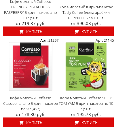
Кофе молотый Coffesso
FRIENDLY PISTACHIO &
Кофе молотый в дрип-пакетах
RASPBERRY 5 дрип пакетов по
Tasty Coffee бленд арабики
10 г (50 г)
БЭРРИ 11.5 г × 10 шт.
от 219.37 руб.
от 390.08 руб.
КУПИТЬ
КУПИТЬ
Арт. 21297
Арт. 21145
Кофе молотый Coffesso
Кофе молотый Coffesso SPICY
Classico Italiano 5 дрип-пакетов
TOM YAM 5 дрип пакетов по 10
по 9 г (45 г)
г (50 г)
от 178.30 руб.
от 195.78 руб.
КУПИТЬ
КУПИТЬ