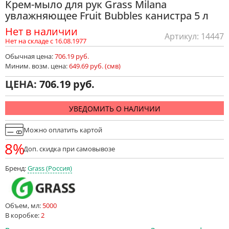
Крем-мыло для рук Grass Milana
увлажняющее Fruit Bubbles канистра 5 л
Нет в наличии
Артикул: 14447
Нет на складе с 16.08.1977
Обычная цена:
706.19 руб.
Миним. возм. цена:
649.69 руб. (смв)
ЦЕНА:
706.19
УВЕДОМИТЬ О НАЛИЧИИ
Можно оплатить картой
8%
Доп. скидка при самовывозе
Бренд:
Grass (Россия)
Объем, мл:
5000
В коробке:
2