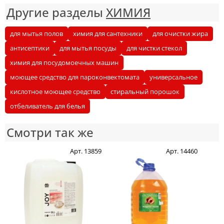
Другие разделы
ХИМИЯ
для мытья полов
химия для сантехники
для очистки жира
антисептики
для мытья посуды
для чистки стекол
химия для посудомоечных машин
моющее средство для пароконвектомата
универсальное
кислотное моющее средство
стиральный порошок
отбеливатель для белья
Смотри так же
Арт. 13859
Арт. 14460