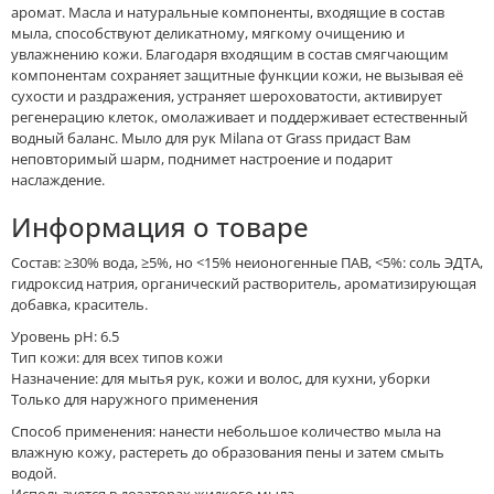
аромат. Масла и натуральные компоненты, входящие в состав
мыла, способствуют деликатному, мягкому очищению и
увлажнению кожи. Благодаря входящим в состав смягчающим
компонентам сохраняет защитные функции кожи, не вызывая её
сухости и раздражения, устраняет шероховатости, активирует
регенерацию клеток, омолаживает и поддерживает естественный
водный баланс. Мыло для рук Milana от Grass придаст Вам
неповторимый шарм, поднимет настроение и подарит
наслаждение.
Информация о товаре
Состав: ≥30% вода, ≥5%, но <15% неионогенные ПАВ, <5%: соль ЭДТА,
гидроксид натрия, органический растворитель, ароматизирующая
добавка, краситель.
Уровень pH: 6.5
Тип кожи: для всех типов кожи
Назначение: для мытья рук, кожи и волос, для кухни, уборки
Только для наружного применения
Способ применения: нанести небольшое количество мыла на
влажную кожу, растереть до образования пены и затем смыть
водой.