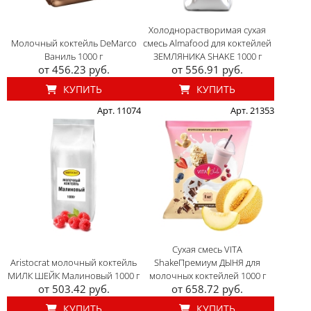
Холоднорастворимая сухая
Молочный коктейль DeMarco
смесь Almafood для коктейлей
Ваниль 1000 г
ЗЕМЛЯНИКА SHAKE 1000 г
от 456.23 руб.
от 556.91 руб.
КУПИТЬ
КУПИТЬ
Арт. 11074
Арт. 21353
Сухая смесь VITA
Aristocrat молочный коктейль
ShakeПремиум ДЫНЯ для
МИЛК ШЕЙК Малиновый 1000 г
молочных коктейлей 1000 г
от 503.42 руб.
от 658.72 руб.
КУПИТЬ
КУПИТЬ