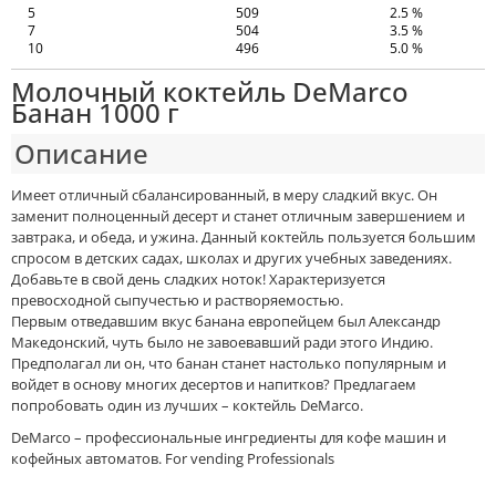
5
509
2.5 %
7
504
3.5 %
10
496
5.0 %
Молочный коктейль DeMarco
Банан 1000 г
Описание
Имеет отличный сбалансированный, в меру сладкий вкус. Он
заменит полноценный десерт и станет отличным завершением и
завтрака, и обеда, и ужина. Данный коктейль пользуется большим
спросом в детских садах, школах и других учебных заведениях.
Добавьте в свой день сладких ноток! Характеризуется
превосходной сыпучестью и растворяемостью.
Первым отведавшим вкус банана европейцем был Александр
Македонский, чуть было не завоевавший ради этого Индию.
Предполагал ли он, что банан станет настолько популярным и
войдет в основу многих десертов и напитков? Предлагаем
попробовать один из лучших – коктейль DeMarco.
DeMarco – профессиональные ингредиенты для кофе машин и
кофейных автоматов. For vending Professionals