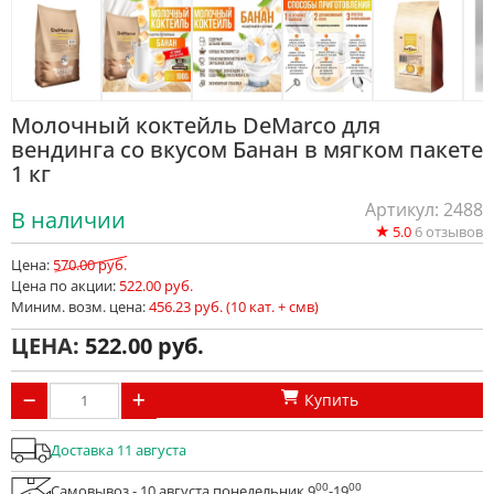
Молочный коктейль DeMarco для
вендинга со вкусом Банан в мягком пакете
1 кг
Артикул: 2488
В наличии
★
5.0
6
отзывов
Цена:
570.00 руб.
Цена по акции:
522.00 руб.
Миним. возм. цена:
456.23 руб. (10 кат. + смв)
ЦЕНА:
522.00
Купить
Доставка 11 августа
00
00
Самовывоз - 10 августа понедельник 9
-19