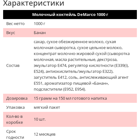
Характеристики
Молочный коктейль DeMarco 1000 г
Вес нетто
1000 г
Вкус
Банан
сахар, сухое обезжиренное молоко, сухая
молочная сыворотка, сухое цельное молоко,
концентрат молочно-жировой сухой (сыворотка
молочная, масла растительные, декстроза,
Состав
эмульгатор Е474, регулятор кислотности (Е339(i),
Е524), антиокислитель/эмульгатор Е322),
загуститель Е412, соль, антислеживающий агент
Е551, ароматизатор пищевой «Банан»,
подсластители (Е952, Е954).
Дозировка
15 грамм на 150 мл готового напитка
Упаковка
мягкий пакет
Кол-во в
10 шт.
коробке
Срок
12 месяцев
годности