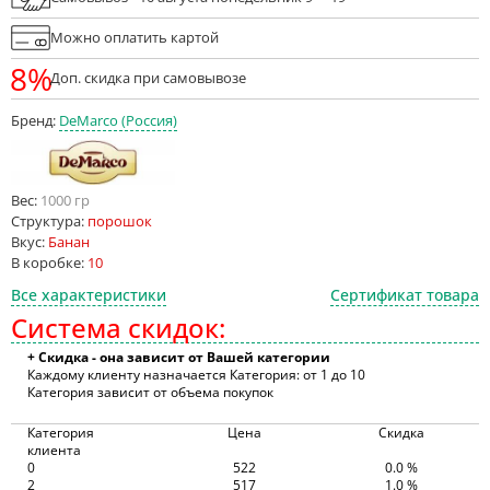
Можно оплатить картой
8%
Доп. скидка при самовывозе
Бренд:
DeMarco (Россия)
Вес:
1000 гр
Структура:
порошок
Вкус:
Банан
В коробке:
10
Все характеристики
Сертификат товара
Система скидок:
+ Скидка - она зависит от Вашей категории
Каждому клиенту назначается Категория: от 1 до 10
Категория зависит от объема покупок
Категория
Цена
Скидка
клиента
0
522
0.0 %
2
517
1.0 %