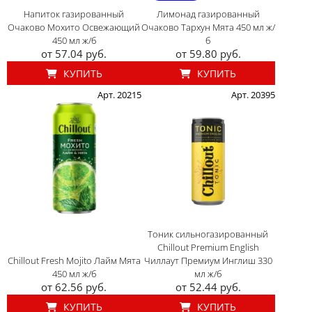
Напиток газированный
Лимонад газированный
Очаково Мохито Освежающий
Очаково Тархун Мята 450 мл ж/
450 мл ж/б
б
от 57.04 руб.
от 59.80 руб.
КУПИТЬ
КУПИТЬ
Арт. 20215
Арт. 20395
Тоник сильногазированный
Chillout Premium English
Chillout Fresh Mojito Лайм Мята
Чиллаут Премиум Инглиш 330
450 мл ж/б
мл ж/б
от 62.56 руб.
от 52.44 руб.
КУПИТЬ
КУПИТЬ