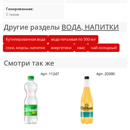
Газированная:
С газом
Другие разделы
ВОДА, НАПИТКИ
бутилированная вода
вода питьевая по 500 мл
соки, морсы, напитки
энергетики
квас
чай холодный
Смотри так же
Арт. 11247
Арт. 20390