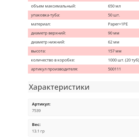
объем максимальный:
650 мл
упаковка-туба:
50 шт.
материал:
Paper+1PE
диаметр верхний:
90 мм
диаметр нижний:
62 мм
высота:
157 мм
количество в коробке:
1000 шт. (20 туб
артикул производителя:
500111
Характеристики
Артикул:
7539
Вес:
13.1 гр