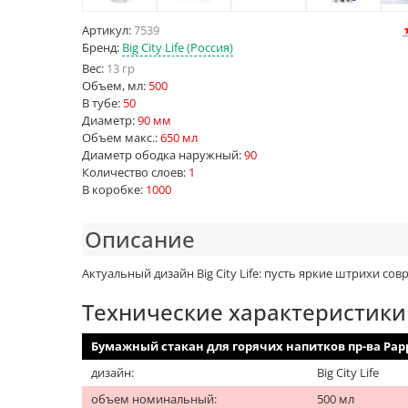
Артикул:
7539
Бренд:
Big City Life (Россия)
Вес:
13 гр
Объем, мл:
500
В тубе:
50
Диаметр:
90 мм
Объем макс.:
650 мл
Диаметр ободка наружный:
90
Количество слоев:
1
В коробке:
1000
Описание
Актуальный дизайн Big City Life: пусть яркие штрихи с
Технические характеристики
Бумажный стакан для горячих напитков пр-ва Pap
дизайн:
Big City Life
объем номинальный:
500 мл