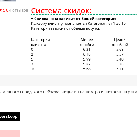
Система скидок:
★
5.0
4
отзывов
+ Скидка - она зависит от Вашей категории
Каждому клиенту назначается Категория: от 1 до 10
Категория зависит от объема покупок
Категория
Менее
Целой
клиента
коробки
коробкой
0
6.31
5.68
2
6.18
5.57
5
5.99
5.40
7
5.87
5.28
10
5.68
5.11
овременного городского пейзажа расцветят ваше утро и настроят на ри
perskopp