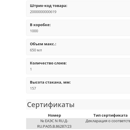
Штрих-код товара:
2000000000619
В коробке:
1000
Объем макс.:
650 мл
Количество слоев:
1
Высота стакана, мм:
157
Сертификаты
Номер
Тип сертификата
№ ЕАЭС N RU Д-
Декларация о соответст
RU.РА05.B.86287/23