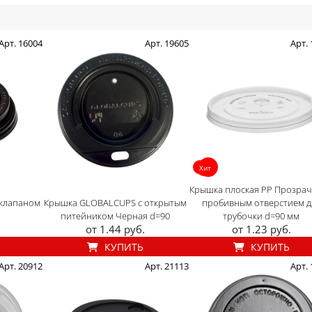
Арт. 16004
Арт. 19605
Арт.
Хит
Крышка плоская PP Прозрач
клапаном
Крышка GLOBALCUPS с открытым
пробивным отверстием д
питейником Черная d=90
трубочки d=90 мм
от 1.44 руб.
от 1.23 руб.
КУПИТЬ
КУПИТЬ
Арт. 20912
Арт. 21113
Арт.