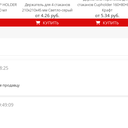
UP HOLDER
Держатель для 4 стаканов
стаканов Cupholder 160×80×
0 мл
210x210x45 мм Светло-серый
Крафт
от 4.26 руб.
от 5.34 руб.
КУПИТЬ
КУПИТЬ
8:25
е продавцу
9:49:09