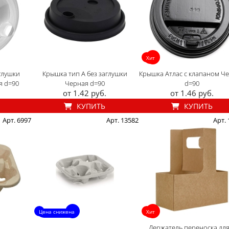
Хит
глушки
Крышка тип А без заглушки
Крышка Атлас с клапаном Ч
я d=90
Черная d=90
d=90
от 1.42 руб.
от 1.46 руб.
КУПИТЬ
КУПИТЬ
Арт. 6997
Арт. 13582
Арт.
Цена снижена
Хит
Держатель переноска для