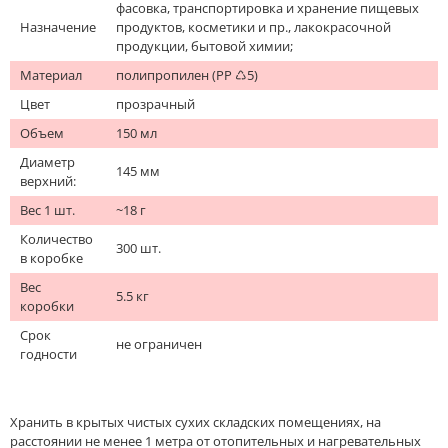
фасовка, транспортировка и хранение пищевых
Назначение
продуктов, косметики и пр., лакокрасочной
продукции, бытовой химии;
Материал
полипропилен (PP ♺5)
Цвет
прозрачный
Объем
150 мл
Диаметр
145 мм
верхний:
Вес 1 шт.
~18 г
Количество
300 шт.
в коробке
Вес
5.5 кг
коробки
Срок
не ограничен
годности
Хранить в крытых чистых сухих складских помещениях, на
расстоянии не менее 1 метра от отопительных и нагревательных