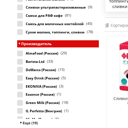
топпинг
сливки
(9)
Сливки ультрапастеризованные
(81)
Смеси для РАФ кофе
(45)
Смесь для молочных коктейлей
Сортиро
(78)
Сухое молоко, топпинги, сливки
Производитель
(29)
AlmaFood (Россия)
(33)
Barista-Ltd
(15)
DeMarco (Россия)
(5)
Easy Drink (Россия)
(3)
EKONIVA (Россия)
(1)
Essence (Россия)
Сливки
(18)
Green Milk (Россия)
(1)
IL Perfetto (Венгрия)
(5)
MixMe (Россия)
Еще (19)
(2)
Nemoloko (Россия)