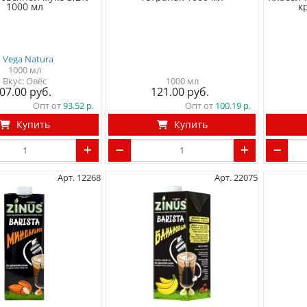
1000 мл
к
▸ Vega Natura
1000 мл
Вкус: Овёс
1000 мл
07.00
121.00
Опт от
93.52
Опт от
100.19
Купить
Купить
Арт. 12268
Арт. 22075