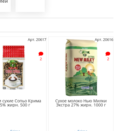
йлей
Арт. 20617
Арт. 20616
2
2
и сухие Сопьо Крима
Сухое молоко Нью Милки
5% жирн. 500 г
Экстра 27% жирн. 1000 г