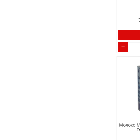
Молоко М
т