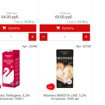
1000 мл
1000 мл
64.00
69.00
Смв от
58.88
Смв от
63.48
Купить
Купить
Арт. 20346
Арт. 20728
Хит
ко Лебедянь 3,2%
Молоко BARISTA LINE 3,2%
етрапак 1000 г
тетрапак 1000 мл