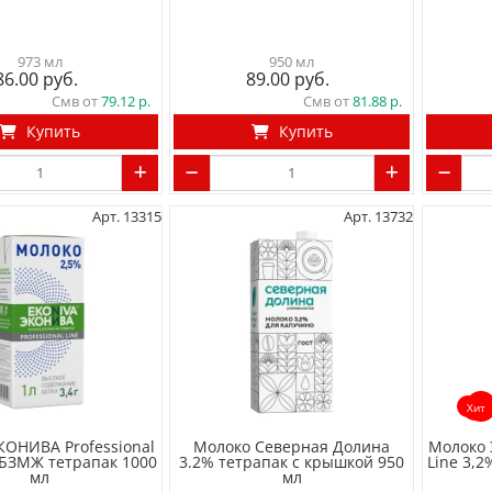
973 мл
950 мл
86.00
89.00
Смв от
79.12
Смв от
81.88
Купить
Купить
Арт. 13315
Арт. 13732
Хит
КОНИВА Professional
Молоко Северная Долина
Молоко 
 БЗМЖ тетрапак 1000
3.2% тетрапак с крышкой 950
Line 3,
мл
мл