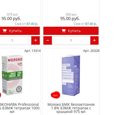
975 мл
950 мл
95.00
95.00
Смв от
87.40
Смв от
87.40
Купить
Купить
Арт. 13314
Арт. 20328
Хит
ЭКОНИВА Professional
Молоко БМК безлактозное
2% БЗМЖ тетрапак 1000
1.8% БЗМЖ тетрапак с
мл
крышкой 975 мл