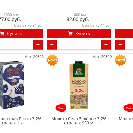
1000 мл
1000 мл
77.00
82.00
Смв от
70.84
Смв от
75.44
Купить
Купить
Арт. 20325
Арт. 20320
Хит
Хит
олочная Речка 3,2%
Молоко Село Зелёное 3,2%
Молоко
етрапак 1 кг
тетрапак 950 мл