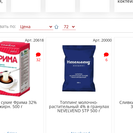
и,
кокте
вать по:
Арт. 20618
Арт. 20000
32
6
 сухие Фрима 32%
Топпинг молочно-
Сливк
жирн. 500 г
растительный 4% в гранулах
3
NEVELVEND STP 500 г