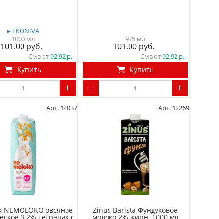
▸ EKONIVA
1000 мл
975 мл
101.00
101.00
Смв от
92.92
Смв от
92.92
Купить
Купить
Арт. 14037
Арт. 12269
к NEMOLOKO овсяное
Zinus Barista Фундуковое
еское 3,2% тетрапак с
молоко 2% жирн. 1000 мл