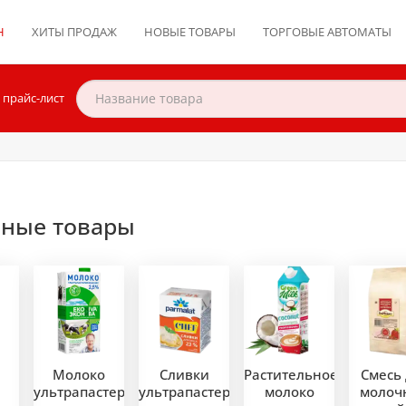
Н
ХИТЫ ПРОДАЖ
НОВЫЕ ТОВАРЫ
ТОРГОВЫЕ АВТОМАТЫ
 прайс-лист
ные товары
Молоко
Сливки
Растительное
Смесь 
,
ультрапастеризованное
ультрапастеризованные
молоко
молоч