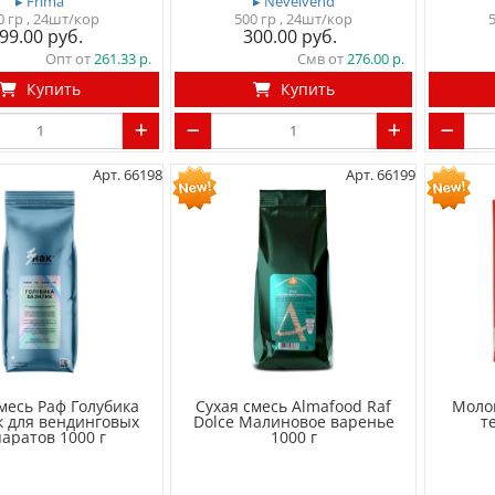
▸ Frima
▸ Nevelvend
0 гр
, 24шт/кор
500 гр
, 24шт/кор
99.00
300.00
Опт от
261.33
Смв от
276.00
Купить
Купить
Арт. 66198
Арт. 66199
месь Раф Голубика
Сухая смесь Almafood Raf
Моло
к для вендинговых
Dolce Малиновое варенье
т
аратов 1000 г
1000 г