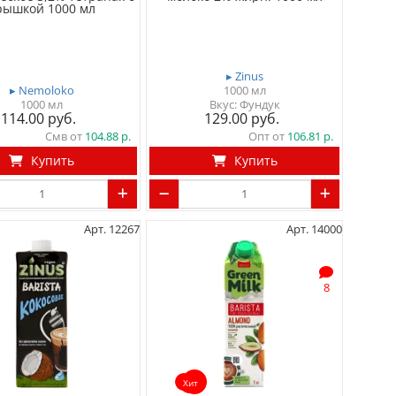
рышкой 1000 мл
▸ Zinus
▸ Nemoloko
1000 мл
1000 мл
Вкус: Фундук
114.00
129.00
Смв от
104.88
Опт от
106.81
Купить
Купить
Арт. 12267
Арт. 14000
8
Хит