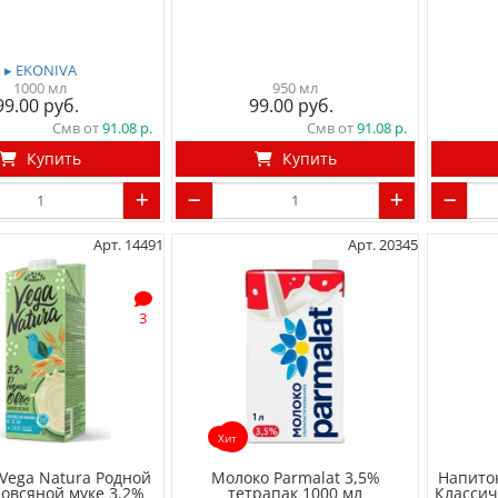
▸ EKONIVA
1000 мл
950 мл
99.00
99.00
Смв от
91.08
Смв от
91.08
Купить
Купить
Арт. 14491
Арт. 20345
3
Хит
Vega Natura Родной
Молоко Parmalat 3,5%
Напито
 овсяной муке 3,2%
тетрапак 1000 мл
Классич