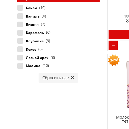
(1)
Гурме (Россия)
(10)
Банан
(35)
ЗНАК (Россия)
(6)
10
Ваниль
(2)
Овсяша (Россия)
8
(2)
Вишня
(3)
Фрима (Южная Корея)
(6)
Карамель
(9)
Клубника
(6)
Кокос
(3)
Лесной орех
(10)
Малина
Сбросить все
Молок
тет