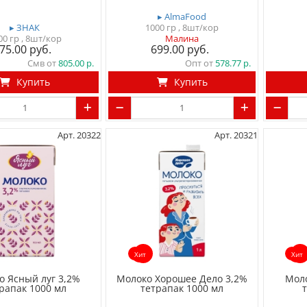
▸ AlmaFood
▸ ЗНАК
1000 гр
, 8шт/кор
00 гр
, 8шт/кор
Малина
75.00
699.00
Смв от
805.00
Опт от
578.77
Купить
Купить
Арт. 20322
Арт. 20321
Хит
Хит
о Ясный луг 3,2%
Молоко Хорошее Дело 3,2%
Моло
рапак 1000 мл
тетрапак 1000 мл
т