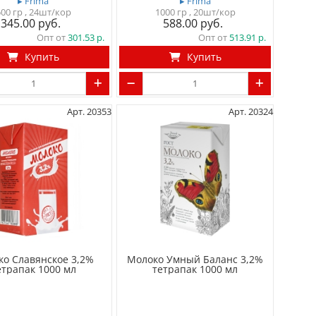
▸ Frima
▸ Frima
500 гр
, 24шт/кор
1000 гр
, 20шт/кор
345.00
588.00
Опт от
301.53
Опт от
513.91
Купить
Купить
Арт. 20353
Арт. 20324
ко Славянское 3,2%
Молоко Умный Баланс 3,2%
етрапак 1000 мл
тетрапак 1000 мл