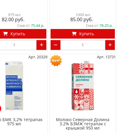
975 мл
1000 мл
82.00
85.00
Смв от
75.44
Смв от
78.20
Купить
Купить
Арт. 20329
Арт. 13731
 БМК 3,2% тетрапак
Молоко Северная Долина
975 мл
3.2% БЗМЖ тетрапак с
крышкой 950 мл