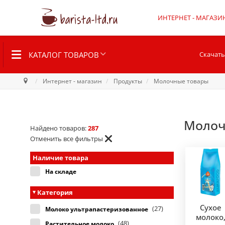
ИНТЕРНЕТ - МАГАЗИ
КАТАЛОГ ТОВАРОВ
Скачать
Интернет - магазин
Продукты
Молочные товары
Молоч
Найдено товаров:
287
Отменить все фильтры
Наличие товара
На складе
Категория
Сухое
(27)
Молоко ультрапастеризованное
молоко
(48)
Растительное молоко