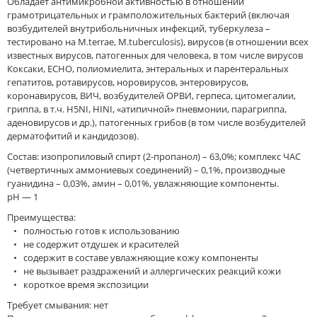
Обладает антимикробной активностью в отношении
грамотрицательных и грамположительных бактерий (включая
возбудителей внутрибольничных инфекций, туберкулеза –
тестировано на М.terrae, M.tuberculosis), вирусов (в отношении всех
известных вирусов, патогенных для человека, в том числе вирусов
Коксаки, ЕСНО, полиомиелита, энтеральных и парентеральных
гепатитов, ротавирусов, норовирусов, энтеровирусов,
коронавирусов, ВИЧ, возбудителей ОРВИ, герпеса, цитомегалии,
гриппа, в т.ч. H5NI, HINI, «атипичной» пневмонии, парагриппа,
аденовирусов и др.), патогенных грибов (в том числе возбудителей
дерматофитий и кандидозов).
Состав: изопропиловый спирт (2-пропанол) – 63,0%; комплекс ЧАС
(четвертичных аммониевых соединений) – 0,1%, производные
гуанидина – 0,03%, амин – 0,01%, увлажняющие компоненты.
pH — 1
Преимущества:
• полностью готов к использованию
• не содержит отдушек и красителей
• содержит в составе увлажняющие кожу компоненты
• не вызывает раздражений и аллергических реакций кожи
• короткое время экспозиции
Требует смывания: нет