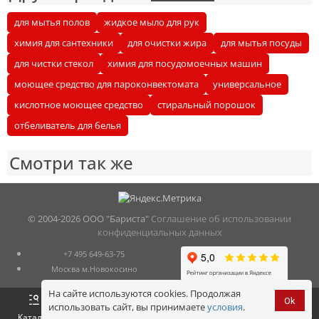
для мытья полов
жидкое мыло для рук
химия для сантехники
для очистки жира
для мытья посуды
для чистки стекол
химия для посудомоечных машин
моющее средство для пароконвектомата
универсальное
кислотное моющее средство
стиральный порошок
отбеливатель для белья
Смотри так же
© 2004-
2026 ООО "Бариста"
Соглашение об использовании
конфиденциальных данных
+7 495 649-63-75
Москва м.Новокосино
На сайте используются cookies. Продолжая
Ok
использовать сайт, вы принимаете
условия
.
Оформить
Корзина
0 р.
Каталог
Войти