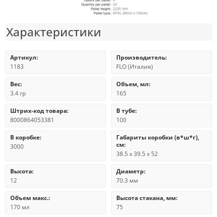
Характеристики
Артикул:
Производитель:
1183
FLO (Италия)
Вес:
Объем, мл:
3.4 гр
165
Штрих-код товара:
В тубе:
8000864053381
100
В коробке:
Габариты коробки (в*ш*г),
см:
3000
38.5 x 39.5 x 52
Высота:
Диаметр:
12
70.3 мм
Объем макс.:
Высота стакана, мм:
170 мл
75