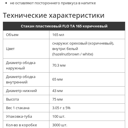
не оставляют постороннего привкуса в напитке
Технические характеристики
Стакан пластиковый FLO TA 165 коричневый
Объем
165 мл
снаружи: ореховый (коричневый),
Цвет
внутри: белый
(hazelnutbrown / white)
Диаметр ободка
70.3 мм
наружный
Диаметр ободка
65 мм
внутренний
Диаметр нижний
43 мм
Высота
75 мм
Вес 1 стакана
3.05 г ± 5%
Упаковка-туба
100 шт.
Кол-во в коробке
3000 шт.