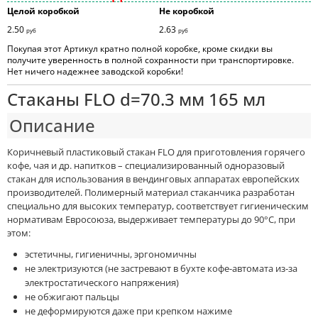
Целой коробкой
Не коробкой
2.50
2.63
руб
руб
Покупая этот Артикул кратно полной коробке, кроме скидки вы
получите уверенность в полной сохранности при транспортировке.
Нет ничего надежнее заводской коробки!
Стаканы FLO d=70.3 мм 165 мл
Описание
Коричневый пластиковый стакан FLO для приготовления горячего
кофе, чая и др. напитков – специализированный одноразовый
стакан для использования в вендинговых аппаратах европейских
производителей. Полимерный материал стаканчика разработан
специально для высоких температур, соответствует гигиеническим
нормативам Евросоюза, выдерживает температуры до 90°C, при
этом:
эстетичны, гигиеничны, эргономичны
не электризуются (не застревают в бухте кофе-автомата из-за
электростатического напряжения)
не обжигают пальцы
не деформируются даже при крепком нажиме