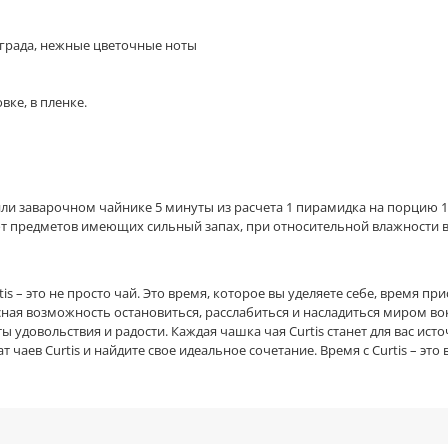
нограда, нежные цветочные ноты
вке, в пленке.
или заварочном чайнике 5 минуты из расчета 1 пирамидка на порцию 1
 от предметов имеющих сильный запах, при относительной влажности 
tis – это не просто чай. Это время, которое вы уделяете себе, время 
ая возможность остановиться, расслабиться и насладиться миром вокр
удовольствия и радости. Каждая чашка чая Curtis станет для вас источ
 чаев Curtis и найдите свое идеальное сочетание. Время с Curtis – это