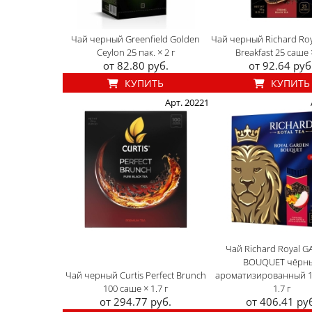
Чай черный Greenfield Golden
Чай черный Richard Roy
Ceylon 25 пак. × 2 г
Breakfast 25 саше ×
от 82.80 руб.
от 92.64 руб
КУПИТЬ
КУПИТЬ
Арт. 20221
Чай Richard Royal 
BOUQUET чёрн
Чай черный Curtis Perfect Brunch
ароматизированный 10
100 саше × 1.7 г
1.7 г
от 294.77 руб.
от 406.41 ру