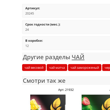
Артикул:
20245
Срок годности (мес.):
24
В коробке:
12
Другие разделы
ЧАЙ
чай весовой
чай матча
чай замороженый
че
Смотри так же
Арт. 21932