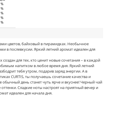
0 %
0 %
5 %
5 %
0 %
тками цветов, байховый в пирамидках. Необычное
ми в послевкусии. Яркий летний аромат идеален для
 создан для тех, кто ценит новые сочетания – в каждой
 любимым напитком в любое время дня. Яркий летний
бодрит тебя утром, подарив заряд энергии. А в
тиках CURTIS, ты получаешь сочетание качества и
е обычный день станет чуть ярче и вкуснее! Черный чай
 оттенки. Сладкие ноты настроят на приятный вечер и
мат идеален для начала дня.