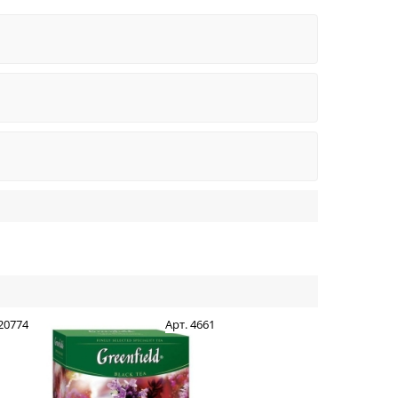
 20774
Арт. 4661