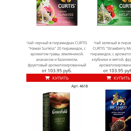
Чай черный в пирамидках CURTIS
Чай зеленый в пира
"Hawaii Sunkiss" 20 пирамидок, с
CURTIS "Strawberry Mo
ароматом гуавы, земляникой,
пирамидок, с аромато
ананасом и базиликом,
клубники и мятой, фр
фруктовый ароматизированный
ароматизирован
от 103.95 руб.
от 103.95 ру
КУПИТЬ
КУПИТЬ
Арт. 4618