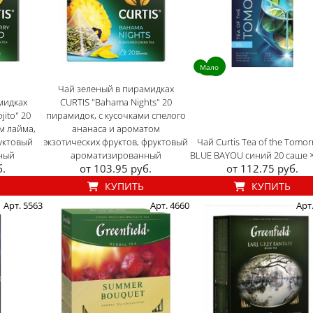
Мало
Чай зеленый в пирамидках
мидках
CURTIS "Bahama Nights" 20
jito" 20
пирамидок, с кусочками спелого
м лайма,
ананаса и ароматом
уктовый
экзотических фруктов, фруктовый
Чай Curtis Tea of the Tomo
ный
ароматизированный
BLUE BAYOU синий 20 саше × 
б.
от 103.95 руб.
от 112.75 руб.
КУПИТЬ
КУПИТЬ
Арт. 5563
Арт. 4660
Арт