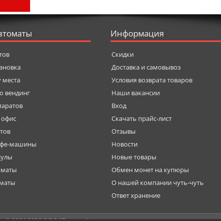
втоматы
Информация
тов
Скидки
тановка
Доставка и самовывоз
у места
Условия возврата товаров
о вендинг
Наши вакансии
паратов
Вход
 офис
Скачать прайс-лист
тов
Отзывы
офе-машины
Новости
сулы
Новые товары
оматы
Обмен монет на купюры
оматы
О нашей компании чуть-чуть
Ответ хранение
© 2004-
2026 ООО "Бариста"