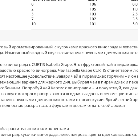
0
106
0.
2
105
1.
5
103
2.
7
102
3.
10
101
5.
руктовый ароматизированный, с кусочками красного винограда и лепес
да. Изысканный ягодный вкус в сочетании с нежными цветочными нота
 винограда с CURTIS Isabella Grape. Этот фруктовый чай в пирамидках
адостью красного винограда. Чай Isabella Grape CURTIS станет твоим
т настоящее удовольствие. Завари чай в пирамидках горячим – и он вз
вежающий вариант для жаркого дня. Выбирая чаи в пирамидках и паке
собенным. Попробуй чай Кертис с виноградом – и почувствуй, как даж
во вкусе которого раскрываются ягодная сладость и легкие цветочные
тании с нежными цветочными нотами в послевкусии. Яркий летний аро
олностью раскрыться, а фруктам и цветам отдать свой аромат.
ый, с растительными компонентами
виноград, кусочки винограда, лепестки розы, цветы цветков василька.