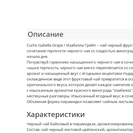
Описание
Curtis Isabella Grape / Изабелла Грейп – чай черный ф
сочетание терпкости черного чая со сладостью виногра
начала дня.
Почувствуй гармонию насыщенного черного чая и сочного
чашке терпкость черного чая мягко переплетается со сл
аромат и насыщенный вкус с ягодными акцентами подаря
охлажденном виде этот фруктовый чай превратится в ос
оригинального вкуса, которое делает каждое чаепитие о
с изысканным ароматом красного винограда "изабелла", 
неспешные разговоры. Изысканный ягодный вкус в соче
Объемная форма пирамидки позволяет чайным листьям п
Характеристики
Черный чай байховый в пирамидках, ароматизированн
Состав: чай черный листовой цейлонский, ароматизатор 