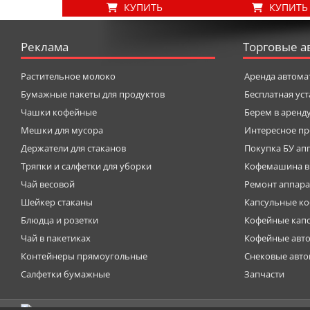
КУПИТЬ
КУПИТЬ
Реклама
Торговые а
Растительное молоко
Аренда автома
Бумажные пакеты для продуктов
Бесплатная ус
Чашки кофейные
Берем в аренд
Мешки для мусора
Интересное пр
Держатели для стаканов
Покупка БУ ап
Тряпки и салфетки для уборки
Кофемашина в
Чай весовой
Ремонт аппара
Шейкер стаканы
Капсульные к
Блюдца и розетки
Кофейные кап
Чай в пакетиках
Кофейные авт
Контейнеры прямоугольные
Снековые авт
Салфетки бумажные
Запчасти