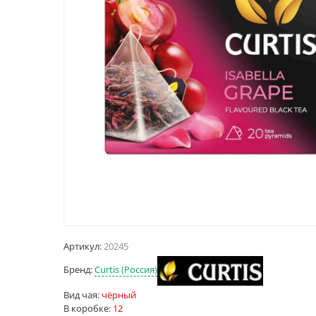
Артикул:
20245
Бренд:
Curtis (Россия)
Вид чая:
чёрный
В коробке:
12