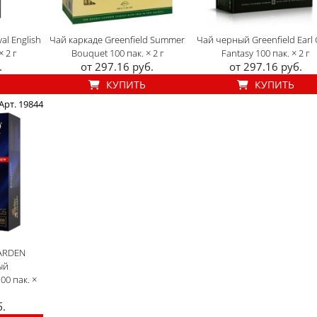
al English
Чай каркаде Greenfield Summer
Чай черный Greenfield Earl 
 2 г
Bouquet 100 пак. × 2 г
Fantasy 100 пак. × 2 г
.
от 297.16 руб.
от 297.16 руб.
КУПИТЬ
КУПИТЬ
Арт. 19844
GARDEN
ый
0 пак. ×
б.