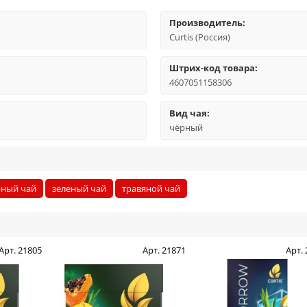
Производитель:
Curtis (Россия)
Штрих-код товара:
4607051158306
Вид чая:
чёрный
рный чай
зеленый чай
травяной чай
Арт. 21805
Арт. 21871
Арт.