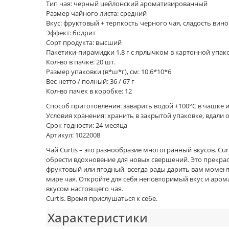
Тип чая: черный цейлонский ароматизированный
Размер чайного листа: средний
Вкус: фруктовый + терпкость черного чая, сладость ви
Эффект: бодрит
Сорт продукта: высший
Пакетики-пирамидки 1,8 г с ярлычком в картонной упако
Кол-во в пачке: 20 шт.
Размер упаковки (в*ш*г), см: 10.6*10*6
Вес нетто / полный: 36 / 67 г
Кол-во пачек в коробке: 12
Способ приготовления: заварить водой +100°C в чашке 
Условия хранения: хранить в закрытой упаковке, вдали
Срок годности: 24 месяца
Артикул: 1022008
Чай Curtis – это разнообразие многогранный вкусов. Cur
обрести вдохновение для новых свершений. Это прекрасн
фруктовый или ягодный, всегда рады дарить вам моменты 
мире чая. Откройте для себя неповторимый вкус и аромат
вкусом настоящего чая.
Curtis. Время прислушаться к себе.
Характеристики