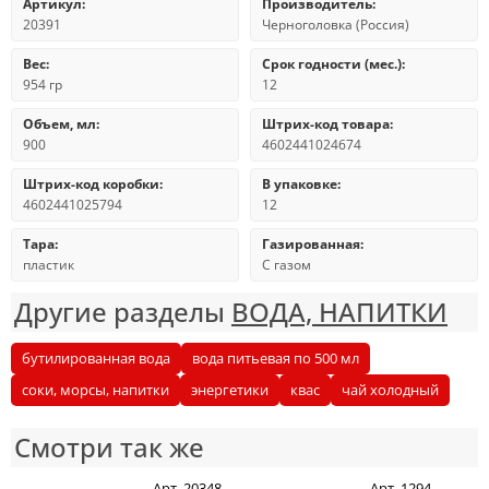
Артикул:
Производитель:
20391
Черноголовка (Россия)
Вес:
Срок годности (мес.):
954 гр
12
Объем, мл:
Штрих-код товара:
900
4602441024674
Штрих-код коробки:
В упаковке:
4602441025794
12
Тара:
Газированная:
пластик
С газом
Другие разделы
ВОДА, НАПИТКИ
бутилированная вода
вода питьевая по 500 мл
соки, морсы, напитки
энергетики
квас
чай холодный
Смотри так же
Арт. 20348
Арт. 1294