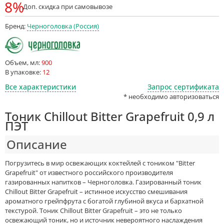
8%
Доп. скидка при самовывозе
Бренд:
Черноголовка (Россия)
Объем, мл:
900
В упаковке:
12
Все характеристики
Запрос сертификата
* необходимо авторизоваться
Тоник Chillout Bitter Grapefruit 0,9 л
ПЭТ
Описание
Погрузитесь в мир освежающих коктейлей с тоником "Bitter
Grapefruit" от известного российского производителя
газированных напитков – Черноголовка. Газированный тоник
Chillout Bitter Grapefruit – истинное искусство смешивания
ароматного грейпфрута с богатой глубиной вкуса и бархатной
текстурой. Тоник Chillout Bitter Grapefruit – это не только
освежающий тоник, но и источник невероятного наслаждения