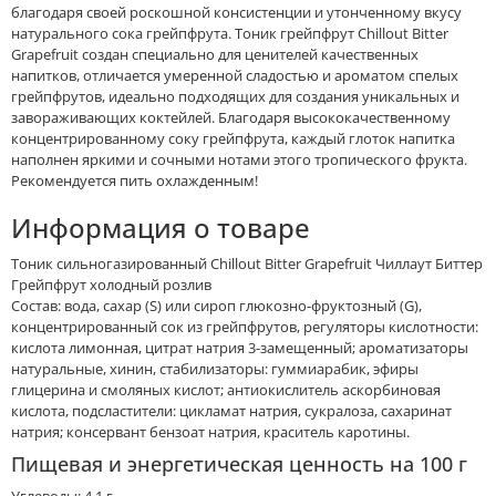
благодаря своей роскошной консистенции и утонченному вкусу
натурального сока грейпфрута. Тоник грейпфрут Chillout Bitter
Grapefruit создан специально для ценителей качественных
напитков, отличается умеренной сладостью и ароматом спелых
грейпфрутов, идеально подходящих для создания уникальных и
завораживающих коктейлей. Благодаря высококачественному
концентрированному соку грейпфрута, каждый глоток напитка
наполнен яркими и сочными нотами этого тропического фрукта.
Рекомендуется пить охлажденным!
Информация о товаре
Тоник сильногазированный Chillout Bitter Grapefruit Чиллаут Биттер
Грейпфрут холодный розлив
Состав: вода, сахар (S) или сироп глюкозно-фруктозный (G),
концентрированный сок из грейпфрутов, регуляторы кислотности:
кислота лимонная, цитрат натрия 3-замещенный; ароматизаторы
натуральные, хинин, стабилизаторы: гуммиарабик, эфиры
глицерина и смоляных кислот; антиокислитель аскорбиновая
кислота, подсластители: цикламат натрия, сукралоза, сахаринат
натрия; консервант бензоат натрия, краситель каротины.
Пищевая и энергетическая ценность на 100 г
Углеводы: 4,1 г