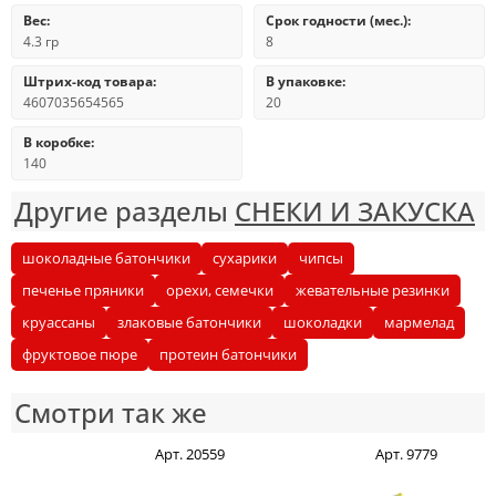
Вес:
Срок годности (мес.):
4.3 гр
8
Штрих-код товара:
В упаковке:
4607035654565
20
В коробке:
140
Другие разделы
СНЕКИ И ЗАКУСКА
шоколадные батончики
сухарики
чипсы
печенье пряники
орехи, семечки
жевательные резинки
круассаны
злаковые батончики
шоколадки
мармелад
фруктовое пюре
протеин батончики
Смотри так же
Арт. 20559
Арт. 9779