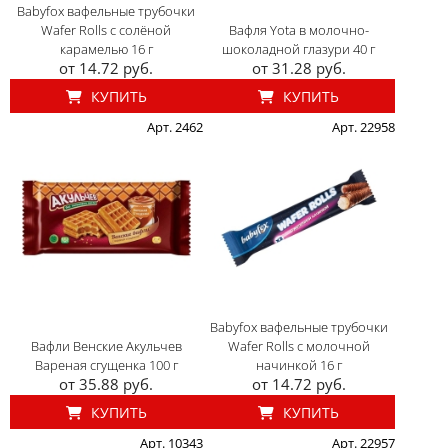
Babyfox вафельные трубочки
Wafer Rolls с солёной
Вафля Yota в молочно-
карамелью 16 г
шоколадной глазури 40 г
от 14.72 руб.
от 31.28 руб.
КУПИТЬ
КУПИТЬ
Арт. 2462
Арт. 22958
Babyfox вафельные трубочки
Вафли Венские Акульчев
Wafer Rolls с молочной
Вареная сгущенка 100 г
начинкой 16 г
от 35.88 руб.
от 14.72 руб.
КУПИТЬ
КУПИТЬ
Арт. 10343
Арт. 22957