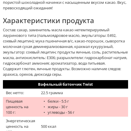
пористой шоколадной начинки с насыщенным вкусом какао. Вкус,
превосходящий ожидания!
Характеристики продукта
Состав: сахар, заменитель масла какао нетемперируемый
лауринового типа (пальмоядровое масло, эмульгаторы: Е492,
соевый лецитин); мука пшеничная в/с, какао-порошок, сыворотка
молочная сухая деминерализованная, крахмал кукурузный,
эмульгатор: соевый лецитин; продукты яичные, соль, растительные
масла, антиокислитель: Е306; разрыхлители: гидрокарбонат натрия,
гидрокарбонат аммония; ароматизатор, вода питьевая.
Содержит глютен, яичные продукты. Возможно наличие следов:
арахиса, орехов, диоксида серы.
Вафельный батончик Twist
Вес нетто:
22.5 грамма
Пищевая
• белки - 5.5 г
ценность на
• жиры - 30 г
100 г:
• углеводы - 56 г
Энергетическая
ценность на
500 ккал