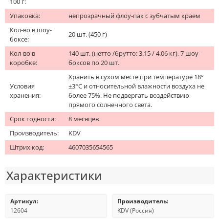
100 г:
Упаковка:
непрозрачный флоу-пак с зубчатым краем
Кол-во в шоу-
20 шт. (450 г)
боксе:
Кол-во в
140 шт. (нетто /брутто: 3.15 / 4.06 кг), 7 шоу-
коробке:
боксов по 20 шт.
Хранить в сухом месте при температуре 18°
Условия
±3°С и относительной влажности воздуха не
хранения:
более 75%. Не подвергать воздействию
прямого солнечного света.
Срок годности:
8 месяцев
Производитель:
KDV
Штрих код:
4607035654565
Характеристики
Артикул:
Производитель:
12604
KDV (Россия)