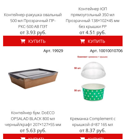
Контейнер ЮП
Контейнер-ракушка овальный
прямоугольный 350 мл
500 мл Прозрачный ПР-
Прозрачный 138×102×45 мм
РКС-500 АВ ПЭТ
без крышки PP
от 3.93 руб.
от 4.51 руб.
КУПИТЬ
КУПИТЬ
Арт. 19929
Арт. 10010010706
Контейнер бум. DoECO
OPSALAD BLACK 800 мл
Креманка Complement с
черный/крафт 207×127×55 мм
крышкой d=87 165 мл
от 5.63 руб.
от 8.37 руб.