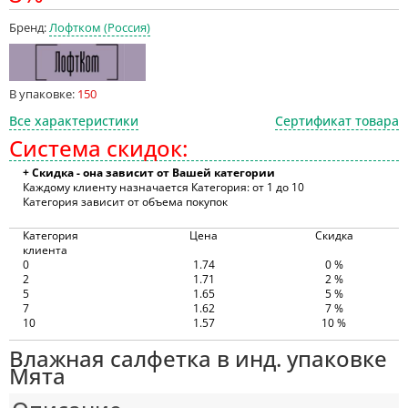
Бренд:
Лофтком (Россия)
В упаковке:
150
Все характеристики
Сертификат товара
Система скидок:
+ Скидка - она зависит от Вашей категории
Каждому клиенту назначается Категория: от 1 до 10
Категория зависит от объема покупок
Категория
Цена
Скидка
клиента
0
1.74
0 %
2
1.71
2 %
5
1.65
5 %
7
1.62
7 %
10
1.57
10 %
Влажная салфетка в инд. упаковке
Мята