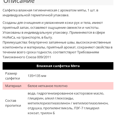
Описание
Салфетка влажная гигиеническая с ароматом мяты, 1 шт. в
индивидуальной герметичной упаковке.
Созданы для очищения и увлажнения кожи рук и тела, имеют
приятный запах, оставляют ощущение свежести и чистоты.
Упакованы в индивидуальную упаковку. Применяются в сфере
HoReCa, на транспорте, в быту.
Преимущества: безупречно запаянные швы, высококачественные
компоненты и материалы, приятный аромат, сохраняют свойства в
течении всего срока годности, соответствуют Требованиям
Таможенного Союза 009/2011
Влажная салфетка Мята
Размер
135×135 мм
салфетки
Материал
белое нетканое полотно
вода, гидрогенизированное касторовое масло,
глицерин, алкил глюкозиды,
Состав
метилхлоризотиазолинон / метилизотиазолинон,
пропитки
отдушка, пропиленгликоль, ПЭГ-7 глицерил
кокоат, трилон Б