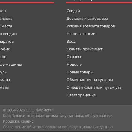
тов
Скидки
тановка
Доставка и самовывоз
у места
Условия возврата товаров
о вендинг
Наши вакансии
паратов
Вход
 офис
Скачать прайс-лист
тов
Отзывы
офе-машины
Новости
сулы
Новые товары
оматы
Обмен монет на купюры
оматы
О нашей компании чуть-чуть
Ответ хранение
© 2004-
2026 ООО "Бариста"
Кофейные и торговые автоматы: установка, обслуживание,
продажа, сервис
Соглашение об использовании конфиденциальных данных