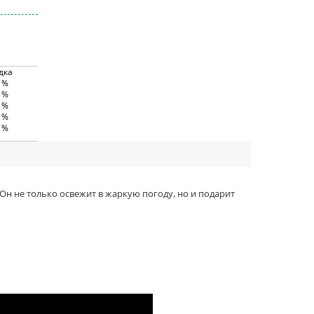
дка
0 %
5 %
3 %
8 %
5 %
Он не только освежит в жаркую погоду, но и подарит