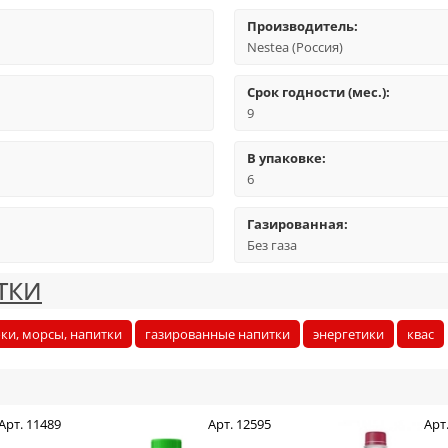
Производитель:
Nestea (Россия)
Срок годности (мес.):
9
В упаковке:
6
Газированная:
Без газа
ТКИ
оки, морсы, напитки
газированные напитки
энергетики
квас
Арт. 11489
Арт. 12595
Арт