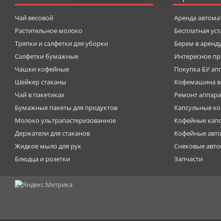
Чай весовой
Аренда автома
Растительное молоко
Бесплатная ус
Тряпки и салфетки для уборки
Берем в аренд
Салфетки бумажные
Интересное пр
Чашки кофейные
Покупка БУ ап
Шейкер стаканы
Кофемашина в
Чай в пакетиках
Ремонт аппара
Бумажные пакеты для продуктов
Капсульные к
Молоко ультрапастеризованное
Кофейные кап
Держатели для стаканов
Кофейные авт
Жидкое мыло для рук
Снековые авт
Блюдца и розетки
Запчасти