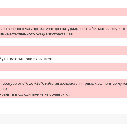
стракт зелёного чая, ароматизаторы натуральные (лайм, мята), регулято
ичие естественного осадка экстракта чая
бутылка с винтовой крышкой
пературе от 0°С до +25°С избегая воздействия прямых солнечных луче
нным
хранить в холодильнике не более суток