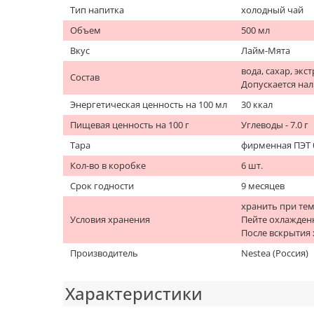
Тип напитка
холодный чай
Объем
500 мл
Вкус
Лайм-Мята
вода, сахар, эк
Состав
Допускается нал
Энергетическая ценность на 100 мл
30 ккал
Пищевая ценность на 100 г
Углеводы - 7.0 г
Тара
фирменная ПЭТ 
Кол-во в коробке
6 шт.
Срок годности
9 месяцев
хранить при тем
Условия хранения
Пейте охлажде
После вскрытия 
Производитель
Nestea (Россия)
Характеристики