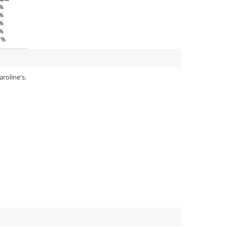
 %
 %
 %
 %
 %
oline's.