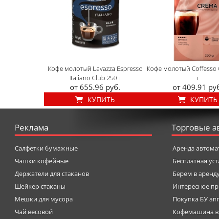
Кофе молотый Lavazza Espresso
Кофе молотый Coffesso 
Italiano Club 250 г
г
от 655.96 руб.
от 409.91 ру
КУПИТЬ
КУПИТЬ
Реклама
Торговые а
Салфетки бумажные
Аренда автома
Чашки кофейные
Бесплатная ус
Держатели для стаканов
Берем в аренд
Шейкер стаканы
Интересное пр
Мешки для мусора
Покупка БУ ап
Чай весовой
Кофемашина в