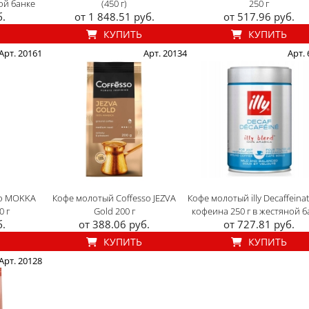
ной банке
(450 г)
250 г
б.
от 1 848.51 руб.
от 517.96 руб.
КУПИТЬ
КУПИТЬ
Арт. 20161
Арт. 20134
Арт.
so MOKKA
Кофе молотый Coffesso JEZVA
Кофе молотый illy Decaffeina
0 г
Gold 200 г
кофеина 250 г в жестяной б
б.
от 388.06 руб.
от 727.81 руб.
КУПИТЬ
КУПИТЬ
Арт. 20128