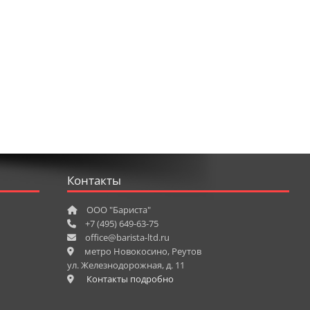
Контакты
ООО "Бариста"
+7 (495) 649-63-75
office@barista-ltd.ru
метро Новокосино, Реутов
ул. Железнодорожная, д. 11
Контакты подробно