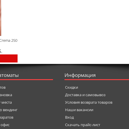
Crema 250
б.
втоматы
Информация
тов
Скидки
тановка
Доставка и самовывоз
у места
Условия возврата товаров
о вендинг
Наши вакансии
паратов
Вход
 офис
Скачать прайс-лист