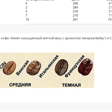
0
290
0
2
284
2
5
276
5
7
270
7
10
261
10
офе. Имеет насыщенный мягкий вкус с ароматом ликеров Bailey's и Car