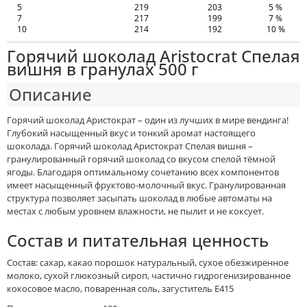
5
219
203
5 %
7
217
199
7 %
10
214
192
10 %
Горячий шоколад Aristocrat Спелая
вишня в гранулах 500 г
Описание
Горячий шоколад Аристократ – один из лучших в мире вендинга!
Глубокий насыщенный вкус и тонкий аромат настоящего
шоколада. Горячий шоколад Аристократ Спелая вишня –
гранулированный горячий шоколад со вкусом спелой тёмной
ягоды. Благодаря оптимальному сочетанию всех компонентов
имеет насыщенный фруктово-молочный вкус. Гранулированная
структура позволяет засыпать шоколад в любые автоматы на
местах с любым уровнем влажности, не пылит и не коксует.
Состав и питательная ценность
Состав: сахар, какао порошок натуральный, сухое обезжиренное
молоко, сухой глюкозный сироп, частично гидрогенизированное
кокосовое масло, поваренная соль, загуститель E415