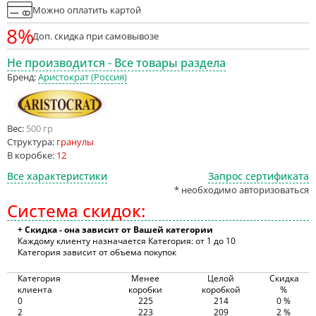
Можно оплатить картой
8%
Доп. скидка при самовывозе
Не производится - Все товары раздела
Бренд:
Аристократ (Россия)
Вес:
500 гр
Структура:
гранулы
В коробке:
12
Все характеристики
Запрос сертификата
* необходимо авторизоваться
Система скидок:
+ Скидка - она зависит от Вашей категории
Каждому клиенту назначается Категория: от 1 до 10
Категория зависит от объема покупок
Категория
Менее
Целой
Скидка
клиента
коробки
коробкой
%
0
225
214
0 %
2
223
209
2 %