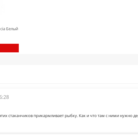
cia Белый
6:28
тих стаканчиков прикармливает рыбку. Как и что там с ними нужно дел