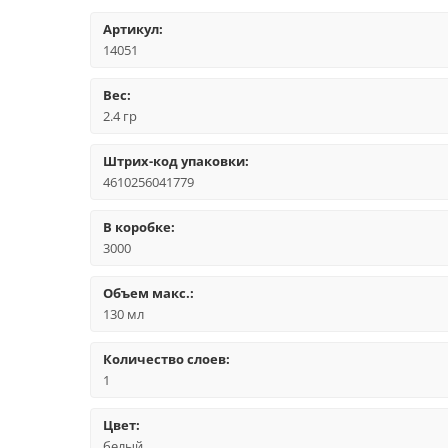
Артикул:
14051
Вес:
2.4 гр
Штрих-код упаковки:
4610256041779
В коробке:
3000
Объем макс.:
130 мл
Количество слоев:
1
Цвет:
белый