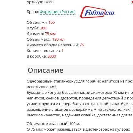
Артикул:
14051
Бренд:
Формация (Россия)
Объем, мл:
100
В тубе:
200
Диаметр:
75 мм
Объем макс.:
130 мл
Диаметр ободка наружный:
75
Количество слоев:
1
В коробке:
3000
Описание
Одноразовый стакан-конус для горячих напитков из пр
использования!
Бумажные конусы без ламинации диаметром 75 мм и пол
напитков, снеков, десертов, проведения дегустаций и
утилизируются и перерабатываются, как обычная бумага
размещение стаканов с содержимым на столах, полках, 
Высокое качество, надёжная склейка, достаточная для т
Объем номинальный: 100 мл
∅ 75 мм; может размещаться в диспенсерах на кулерах