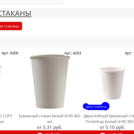
СТАКАНЫ
ие стаканы
Арт. 9306
Арт. 4293
Арт.
Цена снижена
O CUPS
Бумажный стакан Белый d=90 400
Двухслойный бумажный ст
мл
мл
ProstoKap Белый d=90 350
от 3.31 руб.
от 5.10 руб.