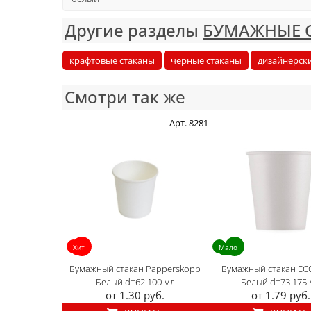
Другие разделы
БУМАЖНЫЕ 
крафтовые стаканы
черные стаканы
дизайнерск
Смотри так же
Арт. 8281
Хит
Мало
Бумажный стакан Papperskopp
Бумажный стакан EC
Белый d=62 100 мл
Белый d=73 175 
от 1.30 руб.
от 1.79 руб.