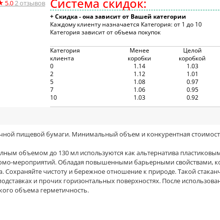
Система скидок:
★
5.0
2
отзывов
+ Скидка - она зависит от Вашей категории
Каждому клиенту назначается Категория: от 1 до 10
Категория зависит от объема покупок
Категория
Менее
Целой
клиента
коробки
коробкой
0
1.14
1.03
2
1.12
1.01
5
1.08
0.97
7
1.06
0.95
10
1.03
0.92
очной пищевой бумаги. Минимальный объем и конкурентная стоимость.
ным объемом до 130 мл используются как альтернатива пластиковым 
 промо-мероприятий. Обладая повышенными барьерными свойствами, ко
. Сохраняйте чистоту и бережное отношение к природе. Такой стакан
подставках и прочих горизонтальных поверхностях. После использова
акого объема герметичность.