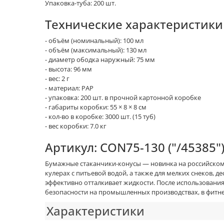
Упаковка-туба: 200 шт.
Технические характеристики
- объём (номинальный): 100 мл
- объём (максимальный): 130 мл
- диаметр ободка наружный: 75 мм
- высота: 96 мм
- вес: 2 г
- материал: PAP
- упаковка: 200 шт. в прочной картонной коробке
- габариты коробки: 55 × 8 × 8 см
- кол-во в коробке: 3000 шт. (15 туб)
- вес коробки: 7.0 кг
Артикул: CON75-130 ("/45385"
Бумажные стаканчики-конусы — новинка на российском
кулерах с питьевой водой, а также для мелких снеков, 
эффективно отталкивает жидкости. После использования
безопасности на промышленных производствах, в фитнес-
Характеристики