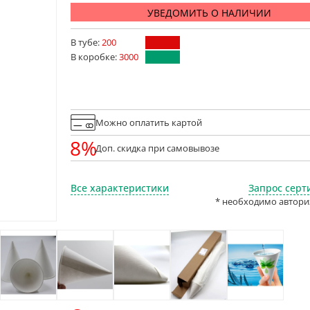
УВЕДОМИТЬ О НАЛИЧИИ
В тубе:
200
В коробке:
3000
Можно оплатить картой
8%
Доп. скидка при самовывозе
Все характеристики
Запрос серт
* необходимо автори