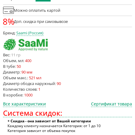
Можно оплатить картой
8%
Доп. скидка при самовывозе
Бренд:
Saami (Россия)
Вес:
11 гр
Объем, мл:
400
В тубе:
50
Диаметр:
90 мм
Объем макс.:
521 мл
Диаметр ободка наружный:
90
Количество слоев:
1
В коробке:
1000
Все характеристики
Сертификат товара
Система скидок:
+ Скидка - она зависит от Вашей категории
Каждому клиенту назначается Категория: от 1 до 10
Категория зависит от объема покупок