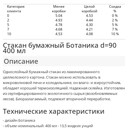
Категория
Менее
Целой
Скидка
клиента
коробки
коробкой
%
0
5.04
4.53
0 %
2
4.93
4.44
2 %
5
4.78
4.30
5 %
7
4.68
4.21
7 %
10
4.53
4.08
10 %
Стакан бумажный Ботаника d=90
400 мл
Описание
Однослойный бумажный стакан из ламинированного
целлюлозного картона. Стакан можно использовать в
микроволновой печи и холодильнике, он влаго- и жироустойчив,
обладает хорошей термоизоляцией. Надежная склейка. Изготовлен
из сертифицированного экологичного сырья (возобновляемых
лесов). Биоразлагаемый, подлежит вторичной переработке.
Технические характеристики
- дизайн Ботаника
- объем номинальный: 400 мл - 13,5 жидких унций