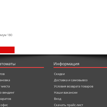
миум 180
втоматы
Информация
тов
Скидки
тановка
Доставка и самовывоз
у места
Условия возврата товаров
о вендинг
Наши вакансии
паратов
Вход
 офис
Скачать прайс-лист