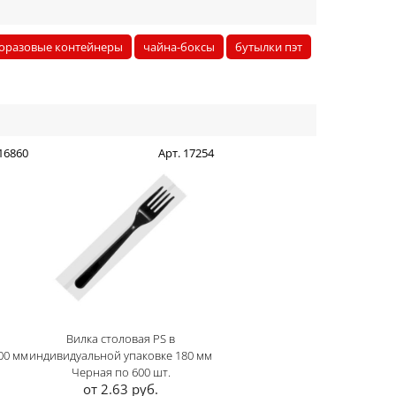
оразовые контейнеры
чайна-боксы
бутылки пэт
 16860
Арт. 17254
Вилка столовая PS в
00 мм
индивидуальной упаковке 180 мм
Черная по 600 шт.
от 2.63 руб.