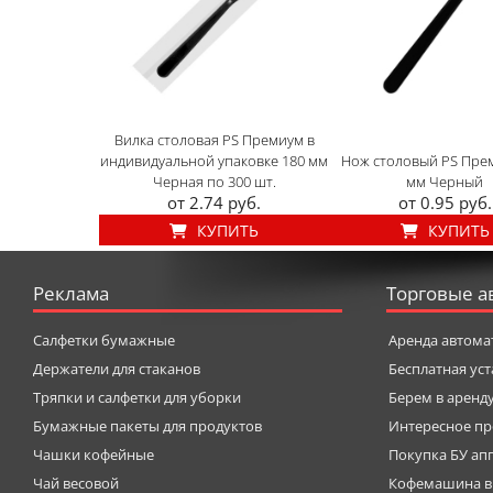
Вилка столовая PS Премиум в
индивидуальной упаковке 180 мм
Нож столовый PS Пре
Черная по 300 шт.
мм Черный
от 2.74 руб.
от 0.95 руб.
КУПИТЬ
КУПИТЬ
Реклама
Торговые а
Салфетки бумажные
Аренда автома
Держатели для стаканов
Бесплатная ус
Тряпки и салфетки для уборки
Берем в аренд
Бумажные пакеты для продуктов
Интересное пр
Чашки кофейные
Покупка БУ ап
Чай весовой
Кофемашина в