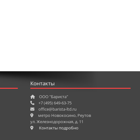
Контакты
ООО "Бариста"
+7 (495) 649-63-75
office@barista-ltd.ru
метро Новокосино, Реутов
ул. Железнодорожная, д. 11
Контакты подробно