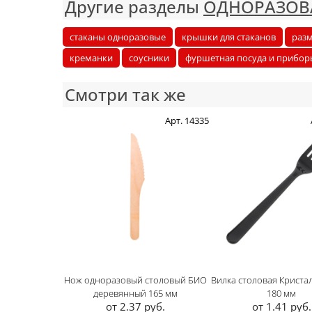
Другие разделы
ОДНОРАЗОВ
стаканы одноразовые
крышки для стаканов
раз
креманки
соусники
фуршетная посуда и прибор
Смотри так же
Арт. 14335
Нож одноразовый столовый БИО
Вилка столовая Криста
деревянный 165 мм
180 мм
от 2.37 руб.
от 1.41 руб.