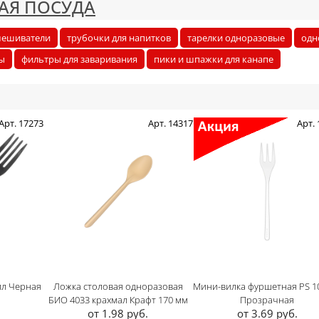
АЯ ПОСУДА
мешиватели
трубочки для напитков
тарелки одноразовые
одн
ы
фильтры для заваривания
пики и шпажки для канапе
Арт. 17273
Арт. 14317
Арт.
лл Черная
Ложка столовая одноразовая
Мини-вилка фуршетная PS 1
БИО 4033 крахмал Крафт 170 мм
Прозрачная
от 1.98 руб.
от 3.69 руб.