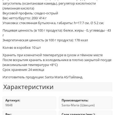
загуститель (ксантановая камедь), регулятор кислотности
(лимонная кислота)
Вкусовой профиль: сладко-острый
Вес нетто/брутто: 200/ 414 г
Упаковка: стеклянная бутылочка, габариты: h=17.7 см, ∅ 5.2 см;
Пищевая ценность (в 100 г продукта): белки, жиры - 0, углеводы - 43
г
Энергетическая ценность (в 100 г продукта): 178 ккал
Кол-во в коробке: 10 шт
Хранить при комнатной температуре в сухом и тёмном месте
После вскрытия хранить в холодильнике в плотно закрытой посуде
(максимальная температура +8°С)
Срок хранения: 24 месяца
Изготовитель продукции: Santa Maria AS/Тайланд.
Характеристики
Артикул:
Производитель:
9848
Santa-Maria (Швеция)
Вес:
Срок годности (мес.):