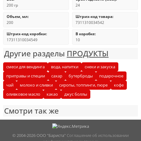
200 гр
24
Объем, мл:
Штрих-код товара:
200
7311310034542
Штрих-код коробки:
В коробке:
17311310034549
10
Другие разделы
ПРОДУКТЫ
смеси для вендинга
вода, напитки
снеки и закуска
приправы и специи
сахар
бутерброды
подарочное
чай
молоко и сливки
сиропы, топпинги, пюре
кофе
оливковое масло
какао
джус боллы
Смотри так же
© 2004-
2026 ООО "Бариста"
Соглашение об использовании