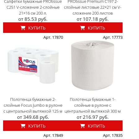
Салфетки бумажные PROtissue
PROtissue Premium С197 2-
C251 V-сложение 2-слойные
слойные листовые 22×21 см V-
21×16 см 200 л.
сложение 200 листов
от 85.53 руб.
от 107.18 руб.
КУПИТЬ
КУПИТЬ
Арт. 17870
Арт. 17773
Полотенца бумажные 2-
Полотенца бумажные 1-
слойные Focus Jumbo в рулоне
слойные в рулоне с
с центральной вытяжкой 125 м
центральной вытяжкой 300 м
от 349.68 руб.
от 216.97 руб.
КУПИТЬ
КУПИТЬ
Арт. 17849
Арт. 17835