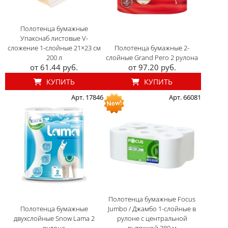
Полотенца бумажные
Упакснаб листовые V-
сложение 1-слойные 21×23 см
Полотенца бумажные 2-
200 л
слойные Grand Pero 2 рулона
от 61.44 руб.
от 97.20 руб.
КУПИТЬ
КУПИТЬ
Арт. 17846
Арт. 66081
Полотенца бумажные Focus
Полотенца бумажные
Jumbo / Джамбо 1-слойные в
двухслойные Snow Lama 2
рулоне с центральной
рулона
вытяжкой 280 м