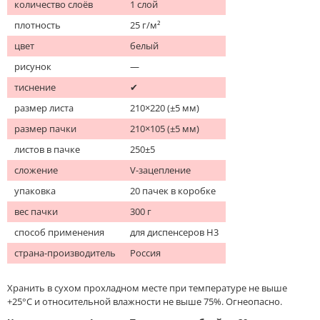
количество слоёв
1 слой
плотность
25 г/м²
цвет
белый
рисунок
—
тиснение
✔
размер листа
210×220 (±5 мм)
размер пачки
210×105 (±5 мм)
листов в пачке
250±5
сложение
V-зацепление
упаковка
20 пачек в коробке
вес пачки
300 г
способ применения
для диспенсеров H3
страна-производитель
Россия
Хранить в сухом прохладном месте при температуре не выше
+25°C и относительной влажности не выше 75%. Огнеопасно.