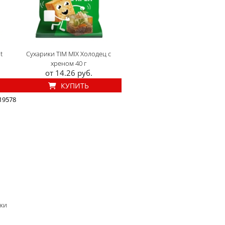
t
Сухарики TIM MIX Холодец с
хреном 40 г
от 14.26 руб.
КУПИТЬ
 19578
ки