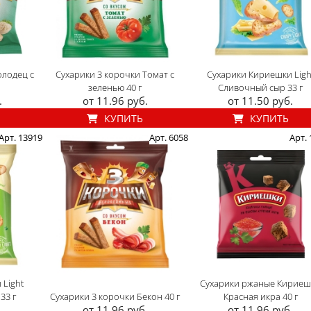
олодец c
Сухарики 3 корочки Томат с
Сухарики Кириешки Ligh
зеленью 40 г
Сливочный сыр 33 г
.
от 11.96 руб.
от 11.50 руб.
КУПИТЬ
КУПИТЬ
Арт. 13919
Арт. 6058
Арт.
 Light
Сухарики ржаные Кириеш
33 г
Сухарики 3 корочки Бекон 40 г
Красная икра 40 г
.
от 11.96 руб.
от 11.96 руб.