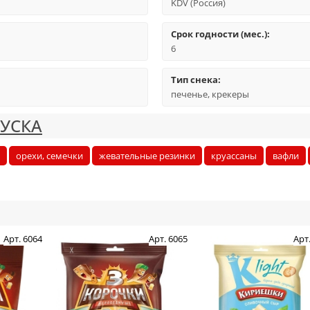
KDV (Россия)
Срок годности (мес.):
6
Тип снека:
печенье, крекеры
КУСКА
орехи, семечки
жевательные резинки
круассаны
вафли
Арт. 6064
Арт. 6065
Арт