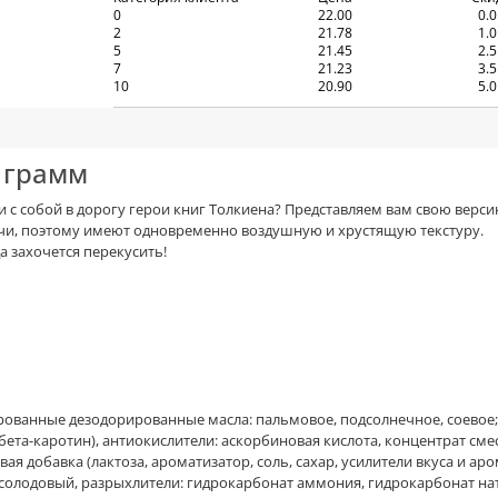
0
22.00
0.
2
21.78
1.
5
21.45
2.
7
21.23
3.
10
20.90
5.
 грамм
 с собой в дорогу герои книг Толкиена? Представляем вам свою версию
печи, поэтому имеют одновременно воздушную и хрустящую текстуру.
а захочется перекусить!
ированные дезодорированные масла: пальмовое, подсолнечное, соевое;
бета-каротин), антиокислители: аскорбиновая кислота, концентрат сме
обавка (лактоза, ароматизатор, соль, сахар, усилители вкуса и аромат
солодовый, разрыхлители: гидрокарбонат аммония, гидрокарбонат натр