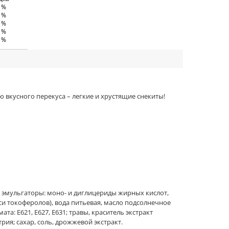
0 %
0 %
5 %
5 %
0 %
 вкусного перекуса – легкие и хрустящие снекиты!
 эмульгаторы: моно- и диглицериды жирных кислот,
си токоферолов), вода питьевая, масло подсолнечное
а: Е621, Е627, Е631; травы, краситель экстракт
ия; сахар, соль, дрожжевой экстракт.