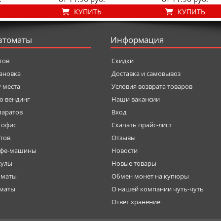
КУПИТЬ
КУПИТЬ
втоматы
Информация
тов
Скидки
тановка
Доставка и самовывоз
у места
Условия возврата товаров
о вендинг
Наши вакансии
паратов
Вход
 офис
Скачать прайс-лист
тов
Отзывы
офе-машины
Новости
сулы
Новые товары
оматы
Обмен монет на купюры
оматы
О нашей компании чуть-чуть
Ответ хранение