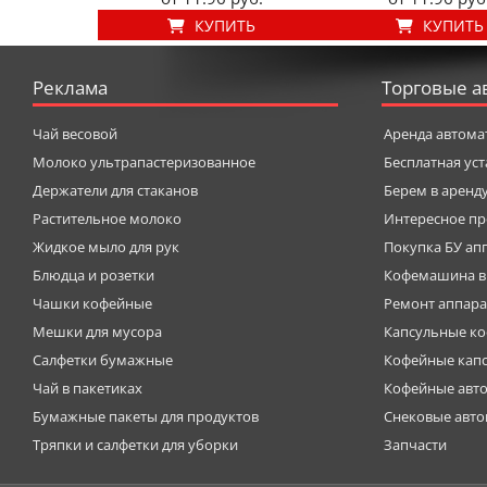
КУПИТЬ
КУПИТЬ
Реклама
Торговые а
Чай весовой
Аренда автома
Молоко ультрапастеризованное
Бесплатная ус
Держатели для стаканов
Берем в аренд
Растительное молоко
Интересное пр
Жидкое мыло для рук
Покупка БУ ап
Блюдца и розетки
Кофемашина в
Чашки кофейные
Ремонт аппара
Мешки для мусора
Капсульные к
Салфетки бумажные
Кофейные кап
Чай в пакетиках
Кофейные авт
Бумажные пакеты для продуктов
Снековые авт
Тряпки и салфетки для уборки
Запчасти