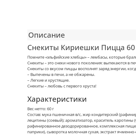
Описание
Снекиты Кириешки Пицца 60
Помните «эльфийские хлебцы» – лембасы, которые брали
Снекиты – это снеки нового поколения: выпекаются в 
Снекиты со вкусом пиццы восполнят заряд энергии, когд
– Выпечены в печи, а не обжарены.
– Легкие и хрустящие.
Снекиты – любовь с первого хруста!
Характеристики
Вес нетто: 60 г
Состав: мука пшеничная в/с, жир кондитерский (рафин
лецитины (соевый); ароматизатор, краситель каротины (
рафинированное дезодорированное, комплексная пищевая д
паприки), сыворотка молочная сухая, экстракт ячменно-