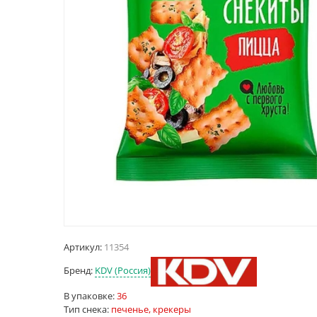
Артикул:
11354
Бренд:
KDV (Россия)
В упаковке:
36
Тип снека:
печенье, крекеры